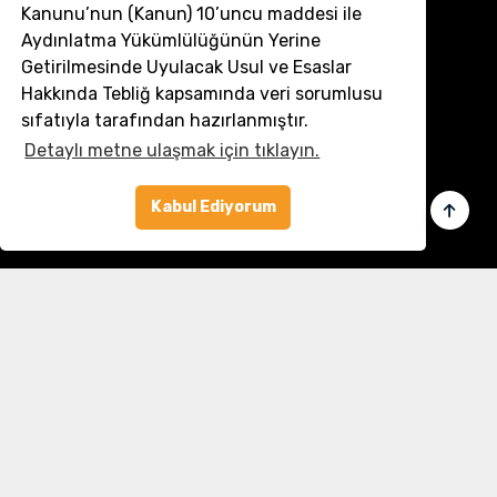
Kanunu’nun (Kanun) 10’uncu maddesi ile
İletişim
Aydınlatma Yükümlülüğünün Yerine
Müşteri Hizmetleri:
0 850 532 8797
Getirilmesinde Uyulacak Usul ve Esaslar
Email:
destek@dronmarket.com
Hakkında Tebliğ kapsamında veri sorumlusu
sıfatıyla tarafından hazırlanmıştır.
Şubelerimiz
Detaylı metne ulaşmak için tıklayın.
Sakarya
tıkla ve adresi görüntüle
Kabul Ediyorum
Linkler
Ana Sayfa
İletişim
Hakkımızda
Basında Biz
Banka Bilgilerimiz
Gizlilik ve Güvenlik
Üye Ol veya Giriş Yap