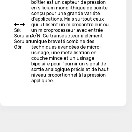
boîtier est un capteur de pression
en silicium monolithique de pointe
conçu pour une grande variété
d'applications. Mais surtout ceux
qui utilisent un microcontrôleur ou
Sık
un microprocesseur avec entrée
Sorulan
A/N. Ce transducteur à élément
Soruları
unique breveté combine des
Gör
techniques avancées de micro-
usinage, une métallisation en
couche mince et un usinage
bipolaire pour fournir un signal de
sortie analogique précis et de haut
niveau proportionnel à la pression
appliquée.