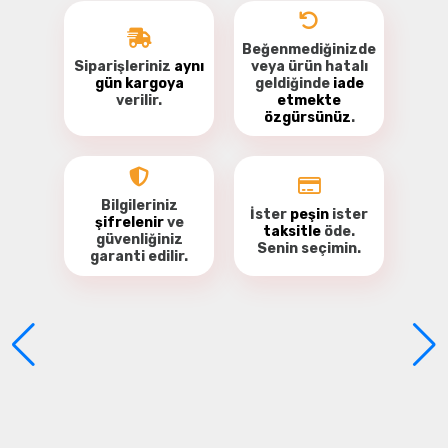
Beğenmediğinizde
Siparişleriniz
aynı
veya ürün hatalı
gün kargoya
geldiğinde
iade
verilir.
etmekte
özgürsünüz
.
Soyez le premier à commenter ce produit!
Donnez votre avis
Bilgileriniz
İster
peşin
ister
şifrelenir
ve
taksitle
öde.
güvenliğiniz
Senin seçimin.
garanti
edilir.