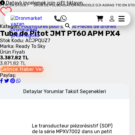
Detaylı incelemek için çift tıklayın
10 EN STOCK !
DRON DE PULVÉRISATION AGRICOLE DJI AGRAS T10 EN STOCK 
Sepet Detayı
Ödemeye Geç
Sepet
Kategori:
Fournitures pour drones
Pièces de drones
Tube de Pitot JMT PT60 APM PX4
Stok Kodu: ACJPQUZ7
Marka: Ready To Sky
Ürün Fiyatı
3.387,82 TL
3.871,82 TL
Gelince Haber Ver
Paylaş:
Detaylar
Yorumlar
Taksit Seçenekleri
Le transducteur piézorésistif (SOP)
de la série MPXV7002 dans un petit