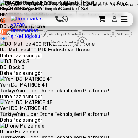
10 DAKIKADA 50 DÖNÜM İLAÇLAMA !
YENI AGROTOD S70 ZIRAI İLAÇLAMA DRO
Skyrukh Surge H7 Otopilot Kartı
CHASING X Su Altı Dronu Standart Set
SKYRUKH, Drone Malzemeleri
CHASING, Su Altı Drone
DJI Zenmuse L3 Drone Kamerası | Haritalama ve Arazi
Ürüne Git
Ürüne Git
Ölçümleme
Sepet Detayı
Ödemeye Geç
Sepet
DJI, Kameralı Drone
Ürüne Git
Zirai İlaçlama Dronları
Endüstriyel Dronlar
Drone Malzemeleri
FPV Drone
Su Altı Dronları
DJI Matrice 400 RTK Endüstriyel Drone
Daha fazlasını gör
DJI Dock 3
Daha fazlasını gör
Yeni DJI MATRICE 4T
Türkiye'nin Lider Drone Teknolojileri Platformu !
Daha fazlasını gör
Yeni DJI MATRICE 4E
Türkiye'nin Lider Drone Teknolojileri Platformu !
Daha fazlasını gör
Drone Malzemeleri
Türkiye'nin Lider Drone Teknolojileri Platformu !