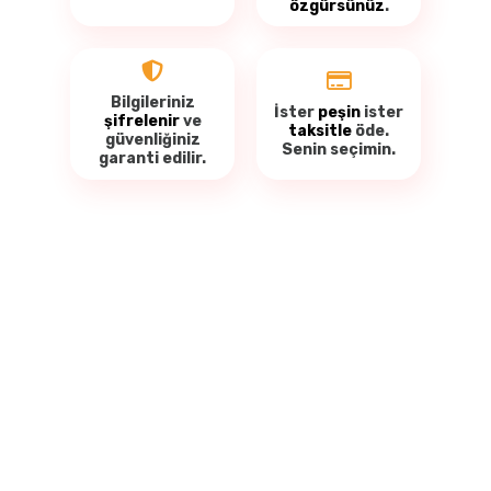
özgürsünüz
.
Bilgileriniz
İster
peşin
ister
şifrelenir
ve
taksitle
öde.
güvenliğiniz
Senin seçimin.
garanti
edilir.