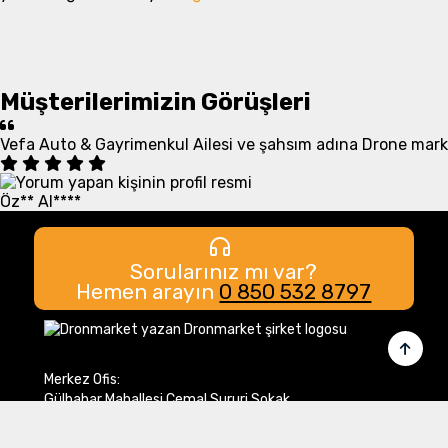
Müşterilerimizin Görüşleri
Vefa Auto & Gayrimenkul Ailesi ve şahsım adına Drone marke
Öz** Al****
Sorularınız mı var?
Hemen arayın
0 850 532 8797
Merkez Ofis:
Gülbahar Mahallesi Cemal Sururi Sokak
Halim Meriç İş Merkezi Şişli/İstanbul