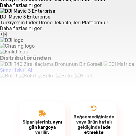
Daha fazlasını gör
DJI Mavic 3 Enterprise
Türkiye'nin Lider Drone Teknolojileri Platformu !
Daha fazlasını gör
Distribütöründen
Şimdi Teklif Al
Beğenmediğinizde
Siparişleriniz
aynı
veya ürün hatalı
gün kargoya
geldiğinde
iade
verilir.
etmekte