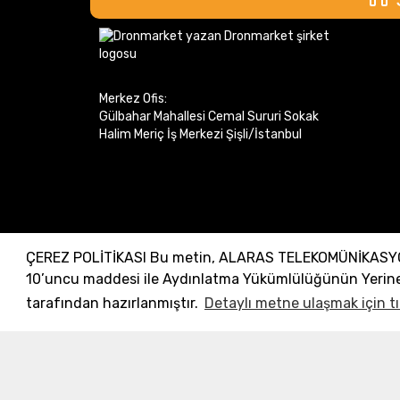
24.35
21.15
24.22
26.41
24.06
34.42
Merkez Ofis:
23.79
47.06
Gülbahar Mahallesi Cemal Sururi Sokak
Halim Meriç İş Merkezi Şişli/İstanbul
23.46
62.02
22.96
85.19
22.55
2.16
22.52
3.37
ÇEREZ POLİTİKASI Bu metin, ALARAS TELEKOMÜNİKASYON D
22.5
4.51
10’uncu maddesi ile Aydınlatma Yükümlülüğünün Yerine 
22.46
6.29
tarafından hazırlanmıştır.
Detaylı metne ulaşmak için tı
Incrivez-vous à la newsletter
22.41
9.00
électronique
22.38
10.21
22.32
12.71