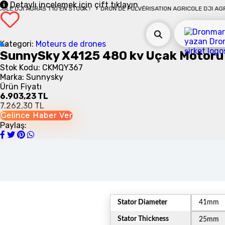
Detaylı incelemek için çift tıklayın
I AGRAS T10 EN STOCK !
DRON DE PULVÉRISATION AGRICOLE DJI AGRAS T10 
Kategori:
Moteurs de drones
SunnySky X4125 480 kv Uçak Motoru
Stok Kodu: CKMQY367
Marka: Sunnysky
Ürün Fiyatı
6.903,23 TL
7.262,30 TL
Gelince Haber Ver
Paylaş:
Stator Diameter
41mm
Stator Thickness
25mm