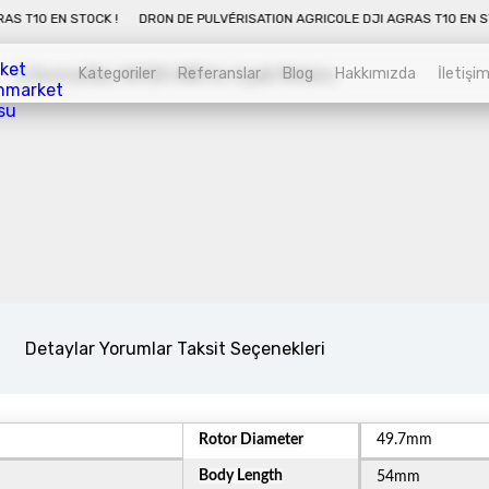
EN STOCK !
DRON DE PULVÉRISATION AGRICOLE DJI AGRAS T10 EN STOCK !
Kategoriler
Referanslar
Blog
Hakkımızda
İletişi
Kategoriler
Sepet
Véhicules aériens sans pilote
agricoles
Alt kategorileri görmek için hemen tıklayın.
Detaylar
Yorumlar
Taksit Seçenekleri
Drone industriel
Alt kategorileri görmek için hemen tıklayın.
Rotor Diameter
49.7mm
Body Length
54mm