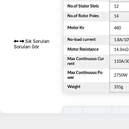
No.of Stator Slots
12
Sepet 
No.of Rotor Poles
14
Motor Kv
480
No-load current
1.8A/10
Sık Sorulan
Soruları Gör
Motor Resistance
14.3mΩ
Max Continuous Cur
110A/3
rent
Max Continuous Po
2750W
wer
Weight
355g
Prop
(inc
Amps
H)
Voltage(V)
(A)