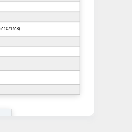
ye Geç
5*10/16*8)
ture