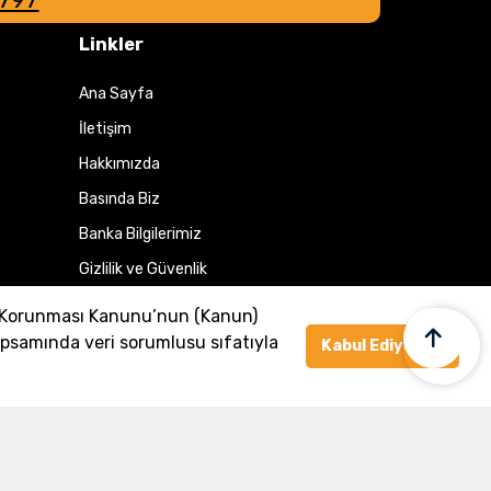
Linkler
Ana Sayfa
İletişim
Hakkımızda
Basında Biz
Banka Bilgilerimiz
Gizlilik ve Güvenlik
Üye Ol veya Giriş Yap
n Korunması Kanunu’nun (Kanun)
psamında veri sorumlusu sıfatıyla
Kabul Ediyorum