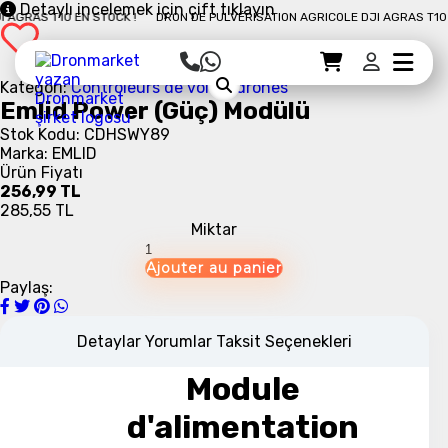
Detaylı incelemek için çift tıklayın
GRAS T10 EN STOCK !
DRON DE PULVÉRISATION AGRICOLE DJI AGRAS T10 EN 
Sepet Detayı
Ödemeye Geç
Sepet
Kategori:
Contrôleurs de vol de drones
Emlid Power (Güç) Modülü
Stok Kodu: CDHSWY89
Marka: EMLID
Ürün Fiyatı
256,99 TL
285,55 TL
Miktar
Paylaş:
Detaylar
Yorumlar
Taksit Seçenekleri
Module
d'alimentation