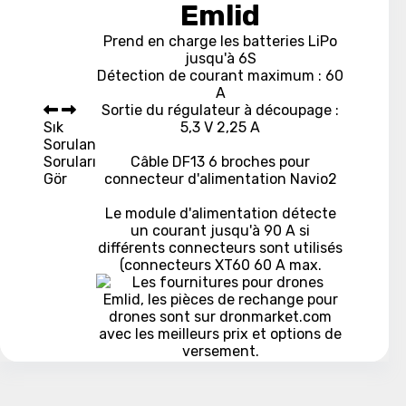
Emlid
Prend en charge les batteries LiPo
jusqu'à 6S
Détection de courant maximum : 60
A
Sortie du régulateur à découpage :
Sık
5,3 V 2,25 A
Sorulan
Soruları
Câble DF13 6 broches pour
Gör
connecteur d'alimentation Navio2
Le module d'alimentation détecte
un courant jusqu'à 90 A si
différents connecteurs sont utilisés
(connecteurs XT60 60 A max.