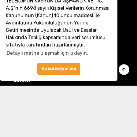
TELEKOMÜNİKASYON DANIŞMANLIK VE TİC.
A.Ş.’nin 6698 sayılı Kişisel Verilerin Korunması
Kanunu’nun (Kanun) 10’uncu maddesi ile
İletişim
Aydınlatma Yükümlülüğünün Yerine
Getirilmesinde Uyulacak Usul ve Esaslar
Müşteri Hizmetleri:
0 850 532 8797
Hakkında Tebliğ kapsamında veri sorumlusu
Email:
destek@dronmarket.com
sıfatıyla tarafından hazırlanmıştır.
Detaylı metne ulaşmak için tıklayın.
Şubelerimiz
Sakarya
tıkla ve adresi görüntüle
Kabul Ediyorum
Linkler
Ana Sayfa
İletişim
Hakkımızda
Basında Biz
Banka Bilgilerimiz