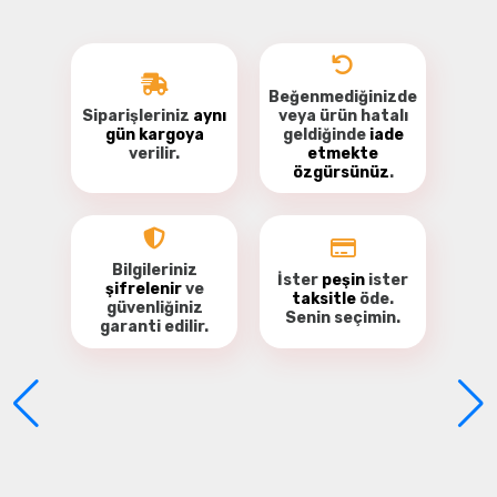
Beğenmediğinizde
Siparişleriniz
aynı
veya ürün hatalı
gün kargoya
geldiğinde
iade
verilir.
etmekte
özgürsünüz
.
Soyez le premier à commenter ce produit!
Donnez votre avis
Bilgileriniz
İster
peşin
ister
şifrelenir
ve
taksitle
öde.
güvenliğiniz
Senin seçimin.
garanti
edilir.