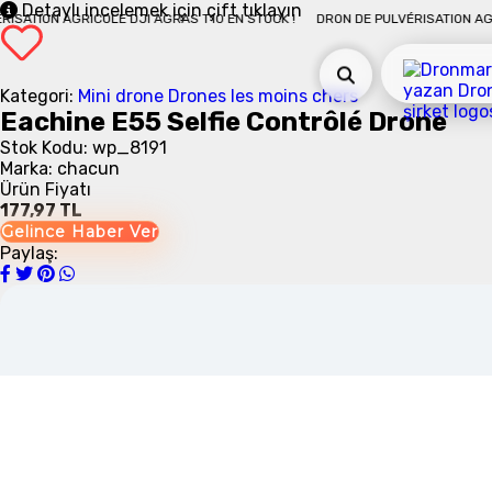
Detaylı incelemek için çift tıklayın
N AGRICOLE DJI AGRAS T10 EN STOCK !
DRON DE PULVÉRISATION AGRICOLE 
Kategori:
Mini drone
Drones les moins chers
Eachine E55 Selfie Contrôlé Drone
Stok Kodu: wp_8191
Marka: chacun
Ürün Fiyatı
177,97 TL
Gelince Haber Ver
Paylaş: