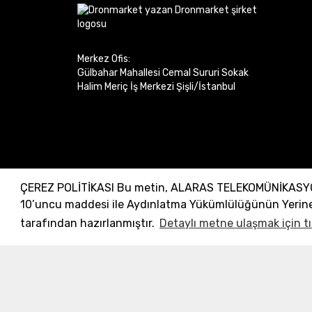
Merkez Ofis:
Gülbahar Mahallesi Cemal Sururi Sokak
Halim Meriç İş Merkezi Şişli/İstanbul
ÇEREZ POLİTİKASI Bu metin, ALARAS TELEKOMÜNİKASYON D
10’uncu maddesi ile Aydınlatma Yükümlülüğünün Yerine 
Incrivez-vous à la newsletter
tarafından hazırlanmıştır.
Detaylı metne ulaşmak için tı
électronique