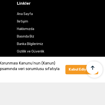
Linkler
Ana Sayfa
İletişim
Hakkımızda
Basında Biz
Banka Bilgilerimiz
Gizlilik ve Güvenlik
Üye Ol veya Giriş Yap
n Korunması Kanunu’nun (Kanun)
psamında veri sorumlusu sıfatıyla
Kabul Ediyorum