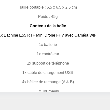
Detayı
Ödeme
Taille portable : 6,5 x 6,5 x 2,5 cm
Haritalama Dronları
Poids : 45g
Ürünleri görmek için hemen tıklayın.
Contenu de la boîte
1x Eachine E55 RTF Mini Drone FPV avec Caméra WiFi
1x batterie
Fournitures pour drones
1x contrôleur
Alt kategorileri görmek için hemen tıklayın.
1x support de téléphone
1x câble de chargement USB
4x hélice de rechange (A & B)
Drone sous-marin
1x Tournevis
Ürünleri görmek için hemen tıklayın.
1x manuel d'utilisation