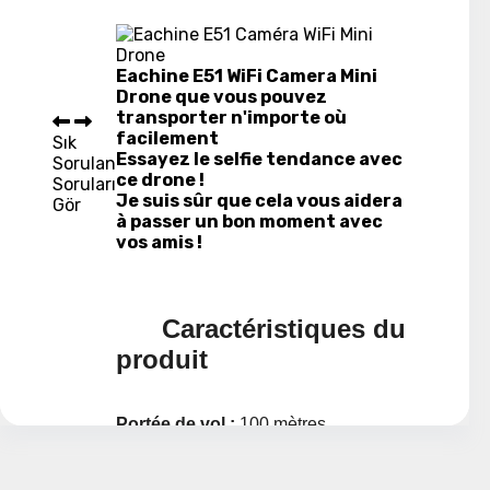
Eachine E51 WiFi Camera Mini
Drone que vous pouvez
transporter n'importe où
facilement
Sık
Essayez le selfie tendance avec
Sorulan
ce drone !
Soruları
Je suis sûr que cela vous aidera
Gör
à passer un bon moment avec
vos amis !
Caractéristiques du
produit
Portée de vol :
100 mètres
Portée Wifi
:
30 mètres
Temps de charge :
90 minutes
Temps de vol :
7 minutes