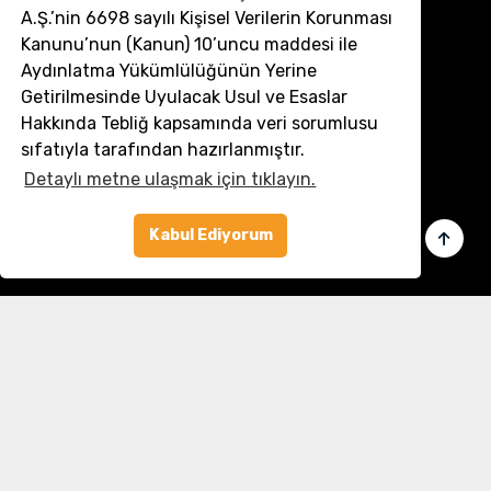
A.Ş.’nin 6698 sayılı Kişisel Verilerin Korunması
Kanunu’nun (Kanun) 10’uncu maddesi ile
İletişim
Aydınlatma Yükümlülüğünün Yerine
Getirilmesinde Uyulacak Usul ve Esaslar
Müşteri Hizmetleri:
0 850 532 8797
Hakkında Tebliğ kapsamında veri sorumlusu
Email:
destek@dronmarket.com
sıfatıyla tarafından hazırlanmıştır.
Detaylı metne ulaşmak için tıklayın.
Şubelerimiz
Sakarya
tıkla ve adresi görüntüle
Kabul Ediyorum
Linkler
Ana Sayfa
İletişim
Hakkımızda
Basında Biz
Banka Bilgilerimiz