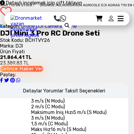
etmenin yaratıcı yollarını bulun. Üç
Detaylı incelemek için çift tıklayın
 T10 EN STOCK !
DRON DE PULVÉRISATION AGRICOLE DJI AGRAS T10 EN STO
güçlü hikaye anlatım aracı olan
ActiveTrack 4.0, Spotlight 2.0 ve
Point of Interest 3.0'ı içerir.
Sepet Detayı
Ödemeye Geç
Sepet
Kategori:
Drone DJI
Caméra Drone
QuickTransfer
DJI Mini 3 Pro RC Drone Seti
Stok Kodu: BCHTVY26
Ürettiğiniz içerikleri paylaşmaya
Marka: DJI
anında hazır olan Mini 3 Pro, 30
Ürün Fiyatı
Mbps'ye kadar yüksek hızlı Wi-Fi
21.864,41 TL
indirmelerini destekler.
23.389,83 TL
Gelince Haber Ver
DJI Mini 3 Pro RC Teknik
Paylaş:
Özellikleri
Drone
Detaylar
Yorumlar
Taksit Seçenekleri
Maksimum Çıkış Hızı
5 m/s (S Modu)
3 m/s (N Modu)
2 m/s (C Modu)
Maksimum İniş Hızı
5 m/s (S Modu)
3 m/s (N Modu)
1,5 m/s (C Modu)
Maks Hız
16 m/s (S Modu)