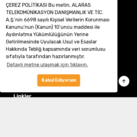
ÇEREZ POLİTİKASI Bu metin, ALARAS
TELEKOMÜNİKASYON DANIŞMANLIK VE TİC.
A.Ş.’nin 6698 sayılı Kişisel Verilerin Korunması
Kanunu’nun (Kanun) 10’uncu maddesi ile
Aydınlatma Yükümlülüğünün Yerine
İletişim
Getirilmesinde Uyulacak Usul ve Esaslar
Hakkında Tebliğ kapsamında veri sorumlusu
Müşteri Hizmetleri:
0 850 532 8797
sıfatıyla tarafından hazırlanmıştır.
Email:
destek@dronmarket.com
Detaylı metne ulaşmak için tıklayın.
Şubelerimiz
Sakarya
Kabul Ediyorum
tıkla ve adresi görüntüle
Linkler
Ana Sayfa
İletişim
Hakkımızda