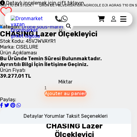
Detaylı incelemek için çift tıklayın
T10 EN STOCK !
DRON DE PULVÉRISATION AGRICOLE DJI AGRAS T10 EN STOC
Sepet Detayı
Ödemeye Geç
Sepet
Kategori:
Drone sous-marin
CHASING Lazer Ölçekleyici
Stok Kodu: 45VJWVAYR1
Marka: CISELURE
Ürün Açıklaması
Bu Üründe Temin Süresi Bulunmaktadır.
Ayrıntılı Bilgi İçin İletişime Geçiniz.
Ürün Fiyatı
39.277,01 TL
Miktar
Paylaş:
Detaylar
Yorumlar
Taksit Seçenekleri
CHASING Lazer
Ölçekleyici