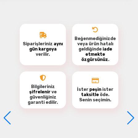
Beğenmediğinizde
Siparişleriniz
aynı
veya ürün hatalı
gün kargoya
geldiğinde
iade
verilir.
etmekte
özgürsünüz
.
Soyez le premier à commenter ce produit!
Donnez votre avis
Bilgileriniz
İster
peşin
ister
şifrelenir
ve
taksitle
öde.
güvenliğiniz
Senin seçimin.
garanti
edilir.