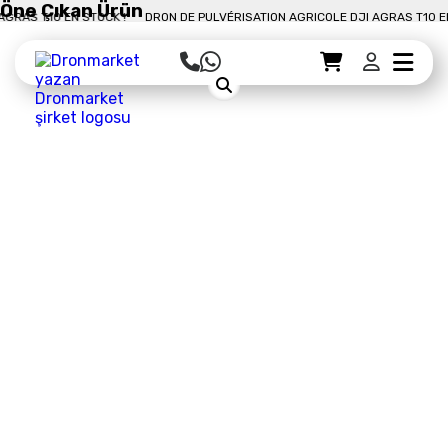
Öne Çıkan Ürün
S T10 EN STOCK !
DRON DE PULVÉRISATION AGRICOLE DJI AGRAS T10 EN ST
Sepet Detayı
Ödemeye Geç
Sepet