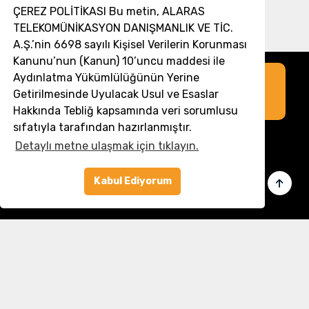
ÇEREZ POLİTİKASI Bu metin, ALARAS
TELEKOMÜNİKASYON DANIŞMANLIK VE TİC.
A.Ş.’nin 6698 sayılı Kişisel Verilerin Korunması
Kanunu’nun (Kanun) 10’uncu maddesi ile
Aydınlatma Yükümlülüğünün Yerine
Sorularınız mı var?
Getirilmesinde Uyulacak Usul ve Esaslar
Hemen arayın
0 850 532 8797
Hakkında Tebliğ kapsamında veri sorumlusu
sıfatıyla tarafından hazırlanmıştır.
Detaylı metne ulaşmak için tıklayın.
Merkez Ofis:
Kabul Ediyorum
Gülbahar Mahallesi Cemal Sururi Sokak
Halim Meriç İş Merkezi Şişli/İstanbul