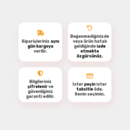
Beğenmediğinizde
Siparişleriniz
aynı
veya ürün hatalı
gün kargoya
geldiğinde
iade
verilir.
etmekte
özgürsünüz
.
Bilgileriniz
İster
peşin
ister
şifrelenir
ve
taksitle
öde.
güvenliğiniz
Senin seçimin.
garanti
edilir.