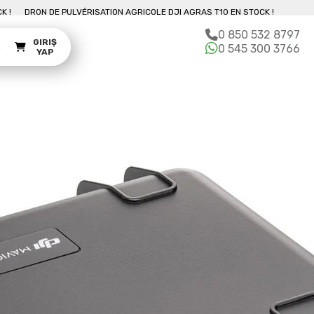
T10 EN STOCK !
DRON DE PULVÉRISATION AGRICOLE DJI AGRAS T10 EN STOC
0 850 532 8797
GIRIŞ
m
0 545 300 3766
YAP