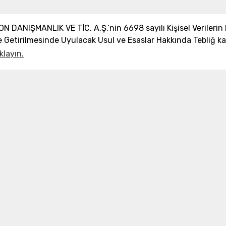
ANIŞMANLIK VE TİC. A.Ş.’nin 6698 sayılı Kişisel Verileri
Getirilmesinde Uyulacak Usul ve Esaslar Hakkında Tebliğ ka
klayın.
Sorularınız mı var?
Hemen arayın
0 850 532 
İletişim
Müşteri Hizmetleri:
0 850 532 8797
Email:
destek@dronmarket.com
Şubelerimiz
Sakarya
tıkla ve adresi görüntüle