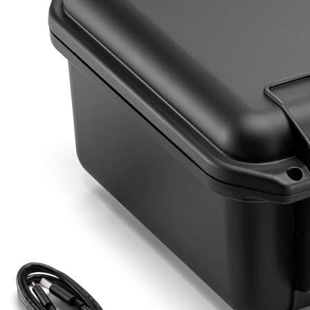
Detayı
Ödeme
Haritalama Dronları
Ürünleri görmek için hemen tıklayın.
Fournitures pour drones
Alt kategorileri görmek için hemen tıklayın.
Drone sous-marin
Ürünleri görmek için hemen tıklayın.