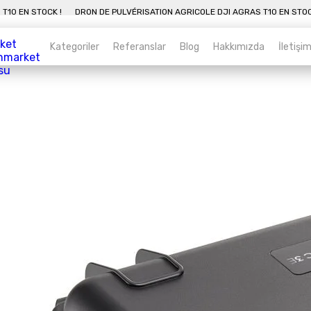
 DJI AGRAS T10 EN STOCK !
DRON DE PULVÉRISATION AGRICOLE DJI AGRAS 
Kategoriler
Referanslar
Blog
Hakkımızda
İletişi
Kategoriler
Sepet
Véhicules aériens sans pilote
agricoles
Alt kategorileri görmek için hemen tıklayın.
Drone industriel
Alt kategorileri görmek için hemen tıklayın.