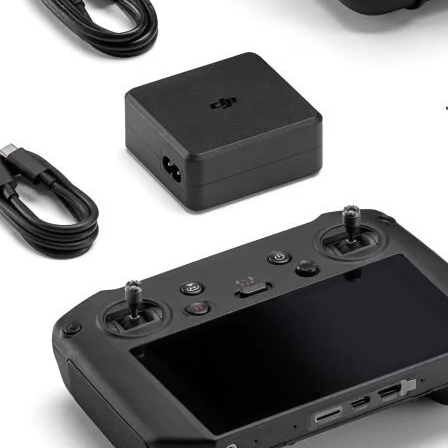
Caméra Drone et Gimbals
Alt kategorileri görmek için hemen tıklayın.
Drone DJI
Alt kategorileri görmek için hemen tıklayın.
Formations de pilotes de drones
UAV
Ürünleri görmek için hemen tıklayın.