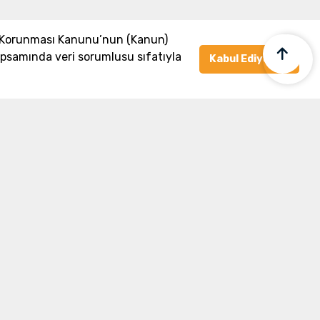
n Korunması Kanunu’nun (Kanun)
psamında veri sorumlusu sıfatıyla
Kabul Ediyorum
8797
Linkler
Ana Sayfa
İletişim
Hakkımızda
Basında Biz
Banka Bilgilerimiz