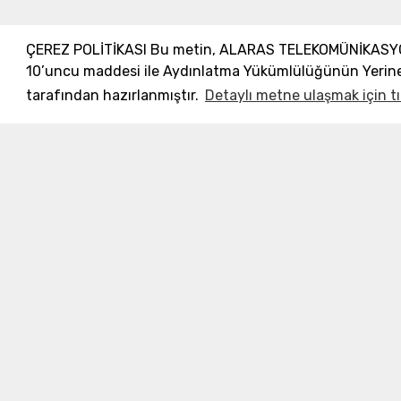
ÇEREZ POLİTİKASI Bu metin, ALARAS TELEKOMÜNİKASYON D
10’uncu maddesi ile Aydınlatma Yükümlülüğünün Yerine 
tarafından hazırlanmıştır.
Detaylı metne ulaşmak için tı
Merkez Ofis:
Gülbahar Mahallesi Cemal Sururi Sokak
Halim Meriç İş Merkezi Şişli/İstanbul