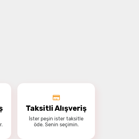
ş
Taksitli Alışveriş
İster
peşin
ister
taksitle
r.
öde. Senin seçimin.