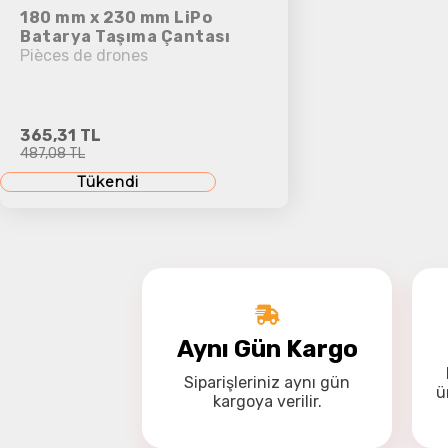
180 mm x 230 mm LiPo
Batarya Taşıma Çantası
Pièces de drones
365,31 TL
487,08 TL
Tükendi
Aynı Gün Kargo
Siparişleriniz
aynı gün
ü
kargoya
verilir.