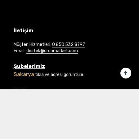
İletişim
Müşteri Hizmetleri:
0 850 532 8797
Email:
destek@dronmarket.com
Şubelerimiz
Sakarya
tıkla ve adresi görüntüle
Linkler
Ana Sayfa
İletişim
Hakkımızda
Basında Biz