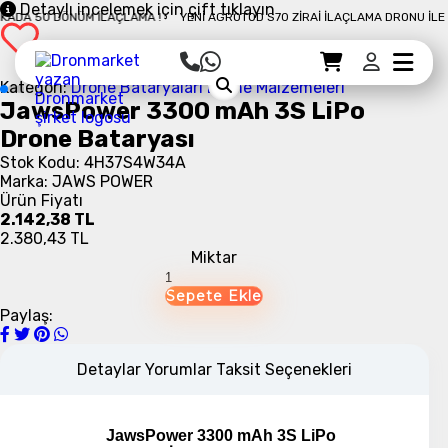
Detaylı incelemek için çift tıklayın
DA 50 DÖNÜM İLAÇLAMA !
YENI AGROTOD S70 ZIRAI İLAÇLAMA DRONU İLE 10 
Sepet Detayı
Ödemeye Geç
Sepet
Kategori:
Drone Bataryaları
Drone Malzemeleri
JawsPower 3300 mAh 3S LiPo
Drone Bataryası
Stok Kodu: 4H37S4W34A
JawsPower 3300 mAh 3S LiPo
Marka: JAWS POWER
Batarya Teknik Özellikleri
Ürün Fiyatı
2.142,38 TL
Teknik Özellikleri :
2.380,43 TL
Marka : JawsPower
Miktar
Tip : Yüksek Deşarjlı Li-Polimer Pil
Model : JawsPower 3300 mAh 3S
LiPo Batarya
Paylaş:
Giriş Voltajı: 11.1V
Anlık C Değeri : 35C
Ürün Ağırlığı : 246 gr
Detaylar
Yorumlar
Taksit Seçenekleri
Ürün Boyutu : 21*43*138mm
JawsPower 3300 mAh 3S LiPo