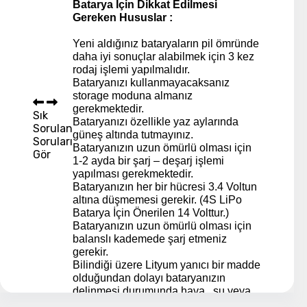
Batarya İçin Dikkat Edilmesi
Gereken Hususlar :
Yeni aldığınız bataryaların pil ömründe
daha iyi sonuçlar alabilmek için 3 kez
rodaj işlemi yapılmalıdır.
Bataryanızı kullanmayacaksanız
storage moduna almanız
gerekmektedir.
Sık
Bataryanızı özellikle yaz aylarında
Sorulan
güneş altında tutmayınız.
Soruları
Bataryanızın uzun ömürlü olması için
Gör
1-2 ayda bir şarj – deşarj işlemi
yapılması gerekmektedir.
Bataryanızın her bir hücresi 3.4 Voltun
altına düşmemesi gerekir. (4S LiPo
Batarya İçin Önerilen 14 Volttur.)
Bataryanızın uzun ömürlü olması için
balanslı kademede şarj etmeniz
gerekir.
Bilindiği üzere Lityum yanıcı bir madde
olduğundan dolayı bataryanızın
delinmesi durumunda hava , su veya
azot ile reaksiyona girerek alev