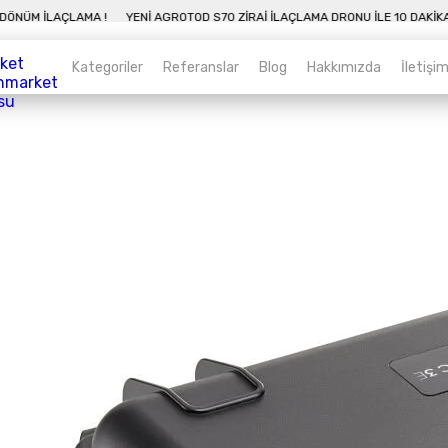
IKADA 50 DÖNÜM İLAÇLAMA !
YENI AGROTOD S70 ZIRAI İLAÇLAMA DRONU İLE 
Kategoriler
Referanslar
Blog
Hakkımızda
İletişi
Kategoriler
Sepet
Zirai İnsansız Hava Araçları
Alt kategorileri görmek için hemen tıklayın.
Endüstriyel Drone
Alt kategorileri görmek için hemen tıklayın.