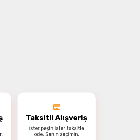
ş
Taksitli Alışveriş
İster
peşin
ister
taksitle
r.
öde. Senin seçimin.