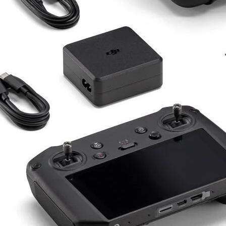
Drone Kamera ve Gimballeri
Alt kategorileri görmek için hemen tıklayın.
DJI Drone
Alt kategorileri görmek için hemen tıklayın.
İHA Drone Pilot Eğitimleri
Ürünleri görmek için hemen tıklayın.