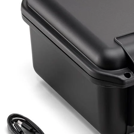
Detayı
Ödeme
Haritalama Dronları
Ürünleri görmek için hemen tıklayın.
Drone Malzemeleri
Alt kategorileri görmek için hemen tıklayın.
Su Altı Drone
Ürünleri görmek için hemen tıklayın.