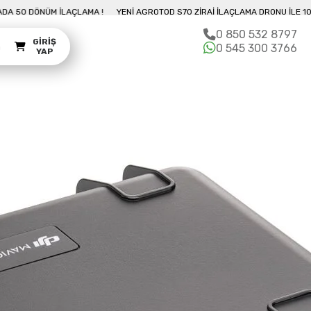
10 DAKIKADA 50 DÖNÜM İLAÇLAMA !
YENI AGROTOD S70 ZIRAI İLAÇLAMA DRO
0 850 532 8797
GIRIŞ
m
0 545 300 3766
YAP