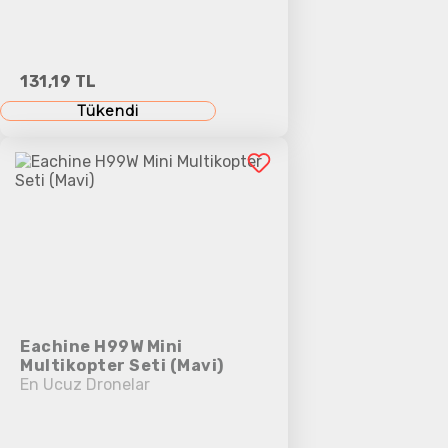
131,19 TL
Tükendi
Eachine H99W Mini
Multikopter Seti (Mavi)
En Ucuz Dronelar