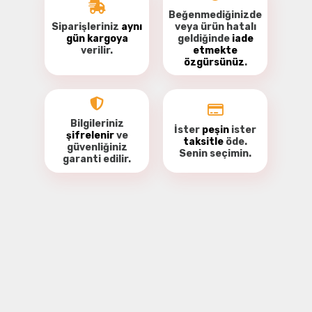
Beğenmediğinizde
Siparişleriniz
aynı
veya ürün hatalı
gün kargoya
geldiğinde
iade
verilir.
etmekte
özgürsünüz
.
Bilgileriniz
İster
peşin
ister
şifrelenir
ve
taksitle
öde.
güvenliğiniz
Senin seçimin.
garanti
edilir.