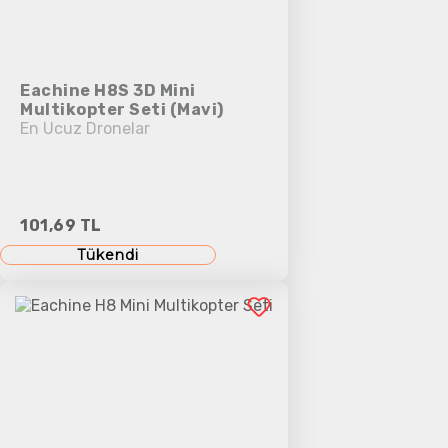
Eachine H8S 3D Mini
Multikopter Seti (Mavi)
En Ucuz Dronelar
101,69 TL
Tükendi