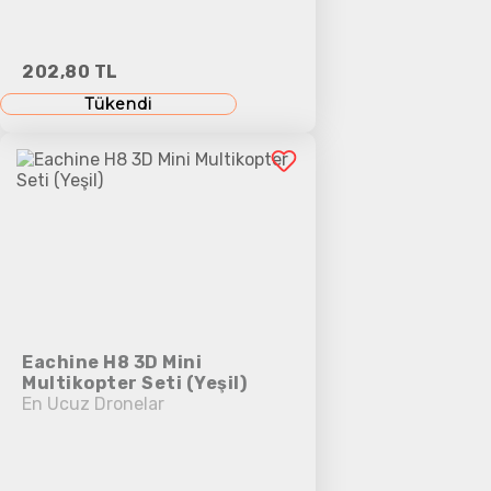
202,80 TL
Tükendi
Eachine H8 3D Mini
Multikopter Seti (Yeşil)
En Ucuz Dronelar