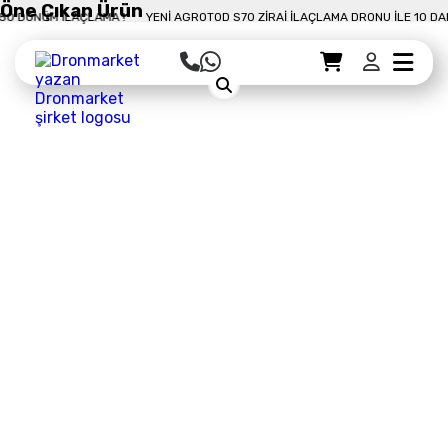
Öne Çıkan Ürün
AMA !
YENI AGROTOD S70 ZIRAI İLAÇLAMA DRONU İLE 10 DAKIKADA 50 DÖNÜM
Sepet Detayı
Ödemeye Geç
Sepet