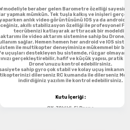
W modeliyle beraber gelen Barometre özelliği sayesind
lar yapmak mümkün. Tek tuşla kalkış ve inişleri gerçekl
yaparken anlık video görüntüsünü IOS ya da android c
ceğiniz, akıllı stabilizasyon özelliği ile profesyonel F
tecrübenizi katlayarak arttıracak bir modeldir.
 aktarımı ile video aktarım sistemine sahip bu Drone, e
ullanım sağlar. Hemen hemen her android ve IOS siste
 sistem ile multikopter deneyiminize mükemmel bir baş
e uçuşları destekleyen bu sistemde, rüzgar olmayan a
ınızı gerçekleştirebilir, hafif ve küçük yapısı, pratik m
Drone’unuzu kontrol edebilirsiniz.
asiyete sahip gyro çok stabil ve kolay uçuş imkanını 
ikopterinizi dilerseniz RC kumanda ile dilerseniz Mobi
indirdiğiniz yazılım ile kontrol edebilirsiniz.
Kutu İçeriği :
CX-32W Wi-Fi Drone
2.4Ghz RC Kumanda
Li-Po Batarya
USB Şarj Kablosu