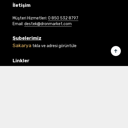
İletişim
Müşteri Hizmetleri:
0 850 532 8797
Email:
destek@dronmarket.com
Şubelerimiz
Sakarya
tıkla ve adresi görüntüle
Linkler
Ana Sayfa
İletişim
Hakkımızda
Basında Biz
Banka Bilgilerimiz
Gizlilik ve Güvenlik