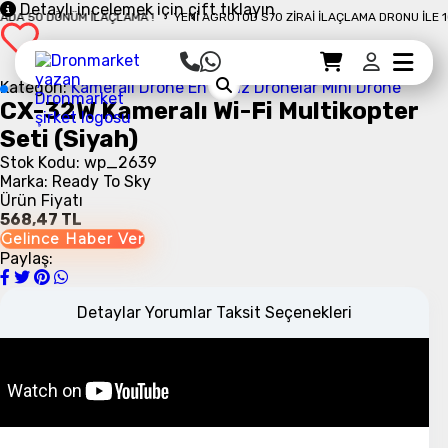
Detaylı incelemek için çift tıklayın
A 50 DÖNÜM İLAÇLAMA !
YENI AGROTOD S70 ZIRAI İLAÇLAMA DRONU İLE 10 D
Sepet Detayı
Ödemeye Geç
Sepet
Kategori:
Kameralı Drone
En Ucuz Dronelar
Mini Drone
CX-32W Kameralı Wi-Fi Multikopter
Seti (Siyah)
Stok Kodu: wp_2639
Marka: Ready To Sky
Ürün Fiyatı
568,47 TL
Gelince Haber Ver
Paylaş:
Detaylar
Yorumlar
Taksit Seçenekleri