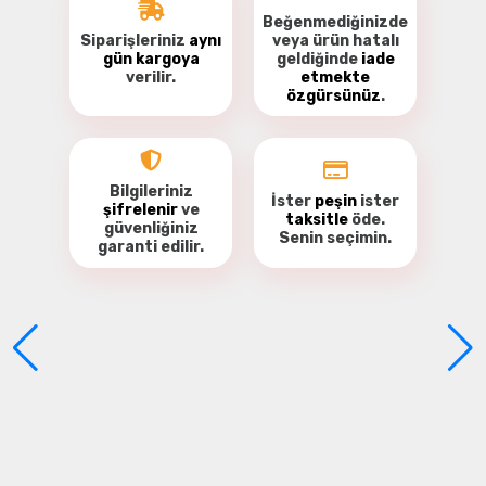
Beğenmediğinizde
Siparişleriniz
aynı
veya ürün hatalı
gün kargoya
geldiğinde
iade
verilir.
etmekte
özgürsünüz
.
Be the first to review this product!
Write a comment
Bilgileriniz
İster
peşin
ister
şifrelenir
ve
taksitle
öde.
güvenliğiniz
Senin seçimin.
garanti
edilir.