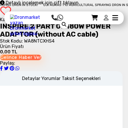
Detaylı incelemek için çift tıklayın
ING DRON IN STOCK!
DJI AGRAS T10 AGRICULTURAL SPRAYING DRON IN STO
Kategori:
Sepet Detayı
Ödemeye Geç
Sepet
INSPIRE 2 PART 07 180W POWER
ADAPTOR (without AC cable)
Stok Kodu: WA8NTCXHS4
Ürün Fiyatı
0,00 TL
Gelince Haber Ver
Paylaş:
Detaylar
Yorumlar
Taksit Seçenekleri