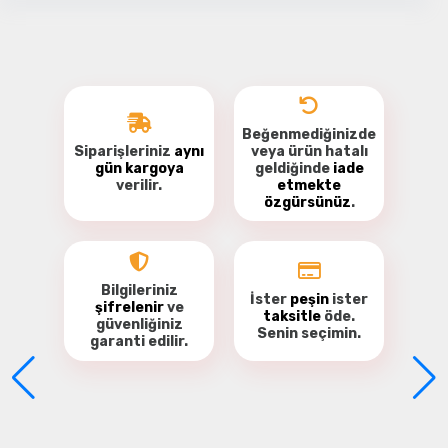
Beğenmediğinizde
Siparişleriniz
aynı
veya ürün hatalı
gün kargoya
geldiğinde
iade
verilir.
etmekte
özgürsünüz
.
Be the first to review this product!
Write a comment
Bilgileriniz
İster
peşin
ister
şifrelenir
ve
taksitle
öde.
güvenliğiniz
Senin seçimin.
garanti
edilir.