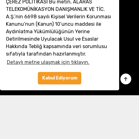
ÇEREZ POLİTİKASI Bu metin, ALARAS
TELEKOMÜNİKASYON DANIŞMANLIK VE TİC.
A.Ş.’nin 6698 sayılı Kişisel Verilerin Korunması
Kanunu’nun (Kanun) 10’uncu maddesi ile
Aydınlatma Yükümlülüğünün Yerine
İletişim
Getirilmesinde Uyulacak Usul ve Esaslar
Hakkında Tebliğ kapsamında veri sorumlusu
Müşteri Hizmetleri:
0 850 532 8797
sıfatıyla tarafından hazırlanmıştır.
Email:
destek@dronmarket.com
Detaylı metne ulaşmak için tıklayın.
Şubelerimiz
Kabul Ediyorum
Sakarya
tıkla ve adresi görüntüle
Linkler
Ana Sayfa
İletişim
Hakkımızda