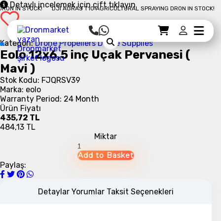
Detaylı incelemek için çift tıklayın
N IN STOCK!
DJI AGRAS T10 AGRICULTURAL SPRAYING DRON IN STOCK!
D
Sepet Detayı
Ödemeye Geç
Sepet
Kategori:
Drone Propellers
Drone Supplies
Eolo 12x6,5 inç Uçak Pervanesi (
Mavi )
Stok Kodu: FJQRSV39
Marka: eolo
Warranty Period: 24 Month
Ürün Fiyatı
435,72 TL
484,13 TL
Miktar
Paylaş:
Detaylar
Yorumlar
Taksit Seçenekleri