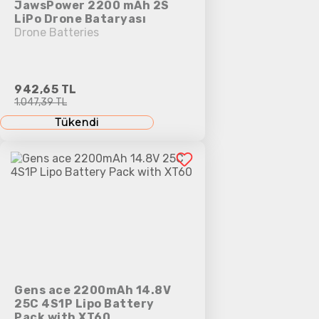
JawsPower 2200 mAh 2S
LiPo Drone Bataryası
Drone Batteries
942,65 TL
1.047,39 TL
Tükendi
Gens ace 2200mAh 14.8V
25C 4S1P Lipo Battery
Pack with XT60