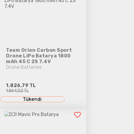
Team Orion Carbon Sport
Drone LiPo Batarya 1800
mAh 45 C 2S 7.4V
Drone Batteries
1.826,79 TL
1.864,02 TL
Tükendi