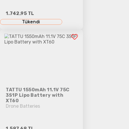
1.742,95 TL
Tükendi
TATTU 1550mAh 11.1V 75C
3S1P Lipo Battery with
XT60
Drone Batteries
1.597,69 TL