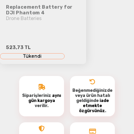
Replacement Battery for
DJI Phantom 4
Drone Batteries
523,73 TL
Tükendi
Beğenmediğinizde
Siparişleriniz
aynı
veya ürün hatalı
gün kargoya
geldiğinde
iade
verilir.
etmekte
özgürsünüz
.