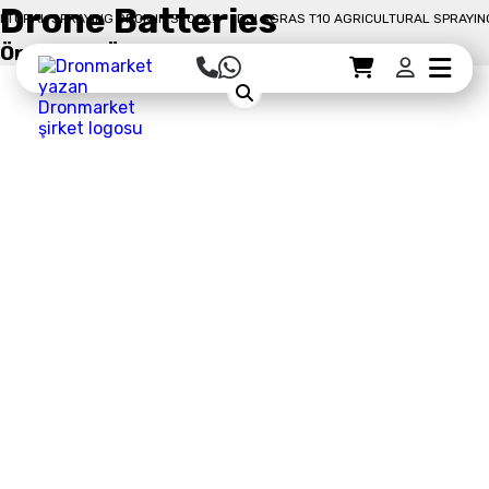
Drone Batteries
PRAYING DRON IN STOCK!
DJI AGRAS T10 AGRICULTURAL SPRAYING DRON IN
Öne Çıkan Ürün
Sepet Detayı
Ödemeye Geç
Sepet