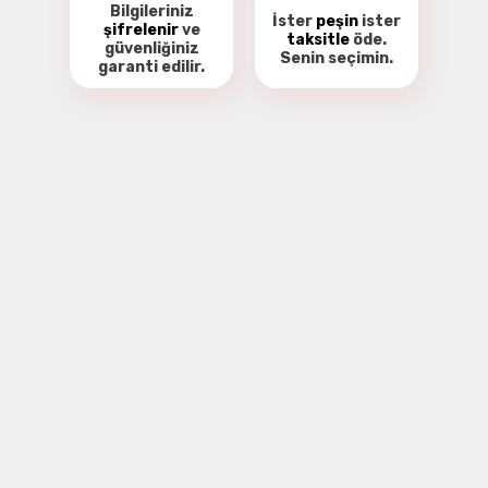
Bilgileriniz
İster
peşin
ister
şifrelenir
ve
taksitle
öde.
güvenliğiniz
Senin seçimin.
garanti
edilir.