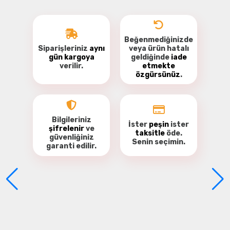
Beğenmediğinizde
Siparişleriniz
aynı
veya ürün hatalı
gün kargoya
geldiğinde
iade
verilir.
etmekte
özgürsünüz
.
Bu ürüne ilk yorumu siz yapın!
Yorum Yaz
Bilgileriniz
İster
peşin
ister
şifrelenir
ve
taksitle
öde.
güvenliğiniz
Senin seçimin.
garanti
edilir.