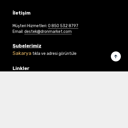
İletişim
Müşteri Hizmetleri:
0 850 532 8797
Email:
destek@dronmarket.com
Şubelerimiz
Sakarya
tıkla ve adresi görüntüle
Linkler
Ana Sayfa
İletişim
Hakkımızda
Basında Biz
Banka Bilgilerimiz
Gizlilik ve Güvenlik