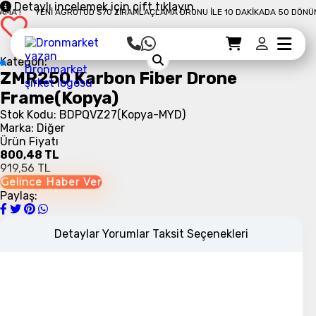
Detaylı incelemek için çift tıklayın
 !
YENI AGROTOD S70 ZIRAI İLAÇLAMA DRONU İLE 10 DAKIKADA 50 DÖNÜM İL
Sepet Detayı
Ödemeye Geç
Sepet
Kategori:
ZMR250 Karbon Fiber Drone
Frame(Kopya)
Stok Kodu: BDPQVZ27(Kopya-MYD)
Marka: Diğer
Ürün Fiyatı
800,48 TL
919,56 TL
Gelince Haber Ver
Paylaş:
Detaylar
Yorumlar
Taksit Seçenekleri