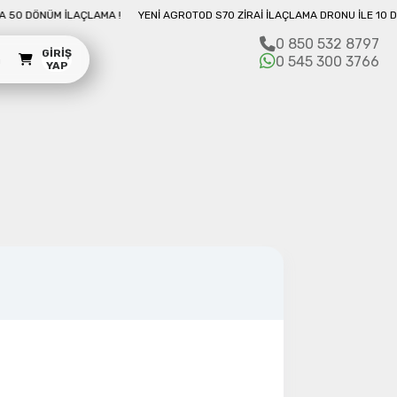
NU İLE 10 DAKIKADA 50 DÖNÜM İLAÇLAMA !
YENI AGROTOD S70 ZIRAI İLAÇL
0 850 532 8797
GIRIŞ
m
0 545 300 3766
YAP