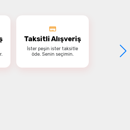
ş
Taksitli Alışveriş
İster
peşin
ister
taksitle
r.
öde. Senin seçimin.