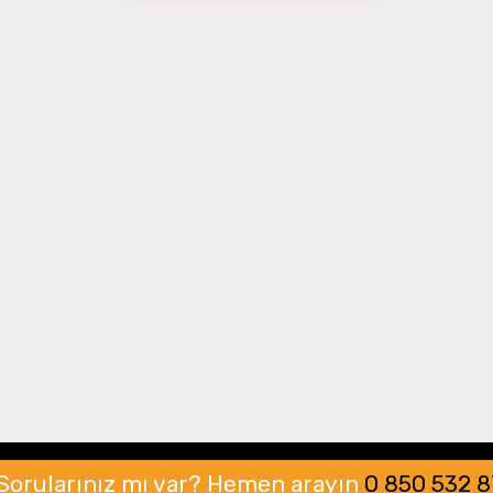
Drone Multikopter
Alt kategorileri görmek için hemen tıklayın.
Profesyonel Drone
Ürünleri görmek için hemen tıklayın.
Akıllı Teknoloji
Ürünleri görmek için hemen tıklayın.
Sorularınız mı var?
Hemen arayın
0 850 532 