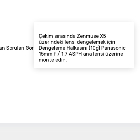
Detayı
Ödeme
Haritalama Dronları
Ürünleri görmek için hemen tıklayın.
Çekim sırasında Zenmuse X5
üzerindeki lensi dengelemek için
an Soruları Gör
Dengeleme Halkasını (10g) Panasonic
15mm f / 1.7 ASPH ana lensi üzerine
monte edin.
Drone Malzemeleri
Alt kategorileri görmek için hemen tıklayın.
Su Altı Drone
Ürünleri görmek için hemen tıklayın.