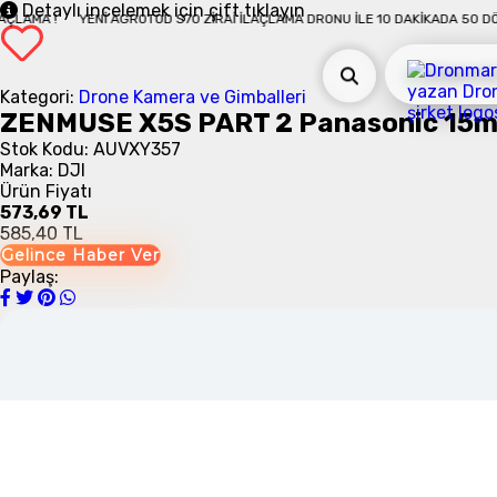
Detaylı incelemek için çift tıklayın
IKADA 50 DÖNÜM İLAÇLAMA !
YENI AGROTOD S70 ZIRAI İLAÇLAMA DRONU İLE 
Kategori:
Drone Kamera ve Gimballeri
ZENMUSE X5S PART 2 Panasonic 15mm
Stok Kodu: AUVXY357
Marka: DJI
Ürün Fiyatı
573,69 TL
585,40 TL
Gelince Haber Ver
Paylaş: