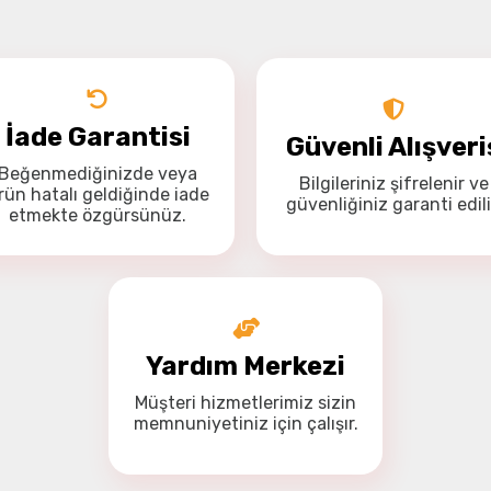
Drone Kamera ve Gimballeri
Alt kategorileri görmek için hemen tıklayın.
İade Garantisi
Güvenli Alışveri
Beğenmediğinizde veya
Bilgileriniz
şifrelenir
ve
Bu ürüne ilk yorumu siz yapın!
rün hatalı geldiğinde
iade
güvenliğiniz
garanti
edili
DJI Drone
Yorum Yaz
etmekte özgürsünüz
.
Alt kategorileri görmek için hemen tıklayın.
Yardım Merkezi
İHA Drone Pilot Eğitimleri
Ürünleri görmek için hemen tıklayın.
Müşteri hizmetlerimiz
sizin
memnuniyetiniz için
çalışır.