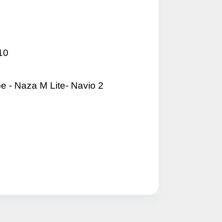
ye Geç
10
e - Naza M Lite- Navio 2