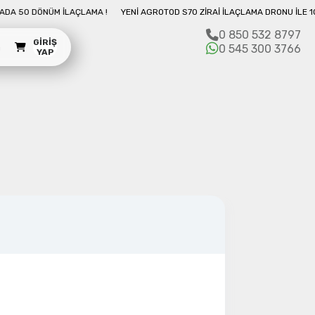
ÖNÜM İLAÇLAMA !
YENI AGROTOD S70 ZIRAI İLAÇLAMA DRONU İLE 10 DAKIKA
0 850 532 8797
GIRIŞ
m
0 545 300 3766
YAP