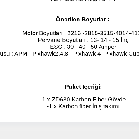
Detayı
Ödeme
Haritalama Dronları
Önerilen Boyutlar :
Ürünleri görmek için hemen tıklayın.
Motor Boyutları : 2216 -2815-3515-4014-41
Pervane Boyutları : 13- 14 - 15 İnç
ESC : 30 - 40 - 50 Amper
üsü : APM - Pixhawk2.4.8 - Pixhawk 4- Pixhawk Cub
Drone Malzemeleri
Alt kategorileri görmek için hemen tıklayın.
Paket İçeriği:
-1 x ZD680 Karbon Fiber Gövde
-1 x Karbon fiber İniş takımı
Su Altı Drone
Ürünleri görmek için hemen tıklayın.