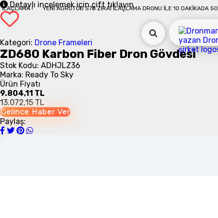
Detaylı incelemek için çift tıklayın
 !
YENI AGROTOD S70 ZIRAI İLAÇLAMA DRONU İLE 10 DAKIKADA 50 DÖNÜM İ
Kategori:
Drone Frameleri
ZD680 Karbon Fiber Dron Gövdesi
Stok Kodu: ADHJLZ36
Marka: Ready To Sky
Ürün Fiyatı
9.804,11 TL
13.072,15 TL
Gelince Haber Ver
Paylaş: