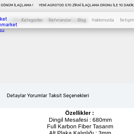
LAÇLAMA !
YENI AGROTOD S70 ZIRAI İLAÇLAMA DRONU İLE 10 DAKIKADA 50 D
Kategoriler
Referanslar
Blog
Hakkımızda
İletişi
Kategoriler
Sepet
Zirai İnsansız Hava Araçları
Alt kategorileri görmek için hemen tıklayın.
Detaylar
Yorumlar
Taksit Seçenekleri
Endüstriyel Drone
Özellikler :
Alt kategorileri görmek için hemen tıklayın.
Dingil Mesafesi : 680mm
Full Karbon Fiber Tasarım
Alt Plaka Kalınlığı : 3mm