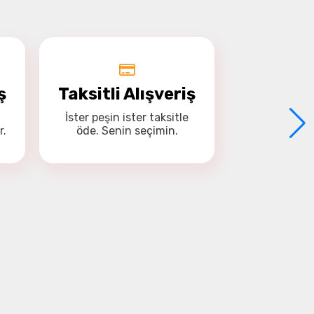
ş
Taksitli Alışveriş
İster
peşin
ister
taksitle
r.
öde. Senin seçimin.