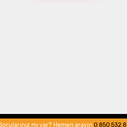
Drone Multikopter
Alt kategorileri görmek için hemen tıklayın.
Profesyonel Drone
Ürünleri görmek için hemen tıklayın.
Akıllı Teknoloji
Ürünleri görmek için hemen tıklayın.
Sorularınız mı var?
Hemen arayın
0 850 532 