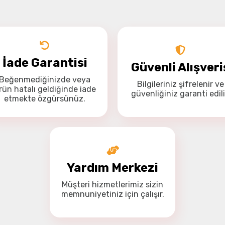
Drone Kamera ve Gimballeri
Alt kategorileri görmek için hemen tıklayın.
İade Garantisi
Güvenli Alışveri
Beğenmediğinizde veya
Bilgileriniz
şifrelenir
ve
Bu ürüne ilk yorumu siz yapın!
rün hatalı geldiğinde
iade
güvenliğiniz
garanti
edili
DJI Drone
Yorum Yaz
etmekte özgürsünüz
.
Alt kategorileri görmek için hemen tıklayın.
Yardım Merkezi
İHA Drone Pilot Eğitimleri
Ürünleri görmek için hemen tıklayın.
Müşteri hizmetlerimiz
sizin
memnuniyetiniz için
çalışır.