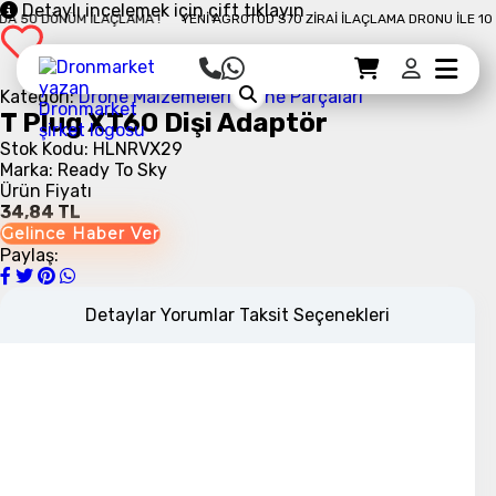
Detaylı incelemek için çift tıklayın
 50 DÖNÜM İLAÇLAMA !
YENI AGROTOD S70 ZIRAI İLAÇLAMA DRONU İLE 10 DA
Sepet Detayı
Ödemeye Geç
Sepet
Kategori:
Drone Malzemeleri
Drone Parçaları
T Plug XT60 Dişi Adaptör
Stok Kodu: HLNRVX29
Marka: Ready To Sky
Ürün Fiyatı
34,84 TL
Gelince Haber Ver
Paylaş:
Detaylar
Yorumlar
Taksit Seçenekleri