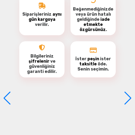
Beğenmediğinizde
Siparişleriniz
aynı
veya ürün hatalı
gün kargoya
geldiğinde
iade
verilir.
etmekte
özgürsünüz
.
Bu ürüne ilk yorumu siz yapın!
Yorum Yaz
Bilgileriniz
İster
peşin
ister
şifrelenir
ve
taksitle
öde.
güvenliğiniz
Senin seçimin.
garanti
edilir.