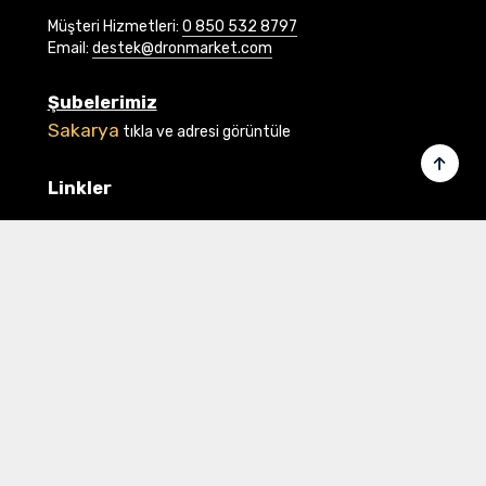
Müşteri Hizmetleri:
0 850 532 8797
Email:
destek@dronmarket.com
Şubelerimiz
Sakarya
tıkla ve adresi görüntüle
Linkler
Ana Sayfa
İletişim
Hakkımızda
Basında Biz
Banka Bilgilerimiz
Gizlilik ve Güvenlik
Üye Ol veya Giriş Yap