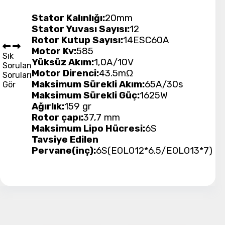
Stator Kalınlığı:
20mm
Stator Yuvası Sayısı:
12
Rotor Kutup Sayısı:
14
ESC
60A
Motor Kv:
585
Sık
Yüksüz Akım:
1,0A/10V
Sorulan
Motor Direnci:
43.5mΩ
Soruları
Maksimum Sürekli Akım:
65A/30s
Gör
Maksimum Sürekli Güç:
1625W
Ağırlık:
159 gr
Rotor çapı:
37,7 mm
Maksimum Lipo Hücresi:
6S
Tavsiye Edilen
Pervane(inç):
6S(EOLO12*6.5/EOLO13*7)