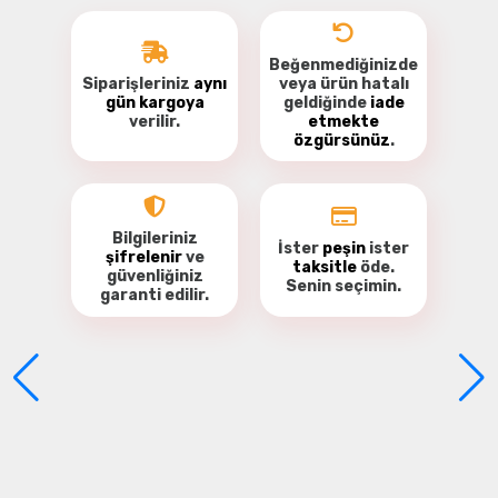
Beğenmediğinizde
Siparişleriniz
aynı
veya ürün hatalı
gün kargoya
geldiğinde
iade
verilir.
etmekte
özgürsünüz
.
Bu ürüne ilk yorumu siz yapın!
Yorum Yaz
Bilgileriniz
İster
peşin
ister
şifrelenir
ve
taksitle
öde.
güvenliğiniz
Senin seçimin.
garanti
edilir.