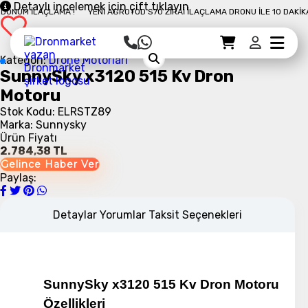
Detaylı incelemek için çift tıklayın
NÜM İLAÇLAMA !
YENI AGROTOD S70 ZIRAI İLAÇLAMA DRONU İLE 10 DAKIKAD
Sepet Detayı
Ödemeye Geç
Sepet
Kategori:
Drone Motorları
SunnySky x3120 515 Kv Dron
Motoru
Stok Kodu: ELRSTZ89
Marka: Sunnysky
Ürün Fiyatı
2.784,38 TL
Gelince Haber Ver
Paylaş:
Detaylar
Yorumlar
Taksit Seçenekleri
SunnySky x3120 515 Kv Dron Motoru
Özellikleri