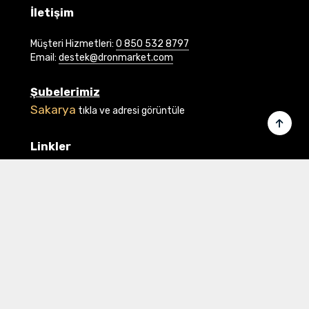
İletişim
Müşteri Hizmetleri:
0 850 532 8797
Email:
destek@dronmarket.com
Şubelerimiz
Sakarya
tıkla ve adresi görüntüle
Linkler
Ana Sayfa
İletişim
Hakkımızda
Basında Biz
Banka Bilgilerimiz
Gizlilik ve Güvenlik