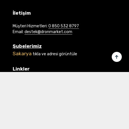
İletişim
Müşteri Hizmetleri:
0 850 532 8797
Email:
destek@dronmarket.com
Şubelerimiz
Sakarya
tıkla ve adresi görüntüle
Linkler
Ana Sayfa
İletişim
Hakkımızda
Basında Biz
Banka Bilgilerimiz
Gizlilik ve Güvenlik