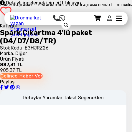
Detaylı incelemek için çift tıklayın
ÖNÜM İLAÇLAMA !
YENI AGROTOD S70 ZIRAI İLAÇLAMA DRONU İLE 10 DAKIKAD
Sepet Detayı
Ödemeye Geç
Sepet
Kategori:
Spark Çıkartma 4'lü paket
(D4/D7/D8/TR)
Stok Kodu: EGHJRZ26
Marka: Diğer
Ürün Fiyatı
887,31 TL
905,37 TL
Gelince Haber Ver
Paylaş:
Detaylar
Yorumlar
Taksit Seçenekleri