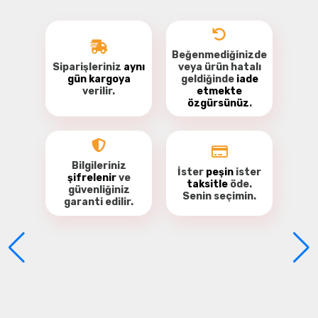
Beğenmediğinizde
Siparişleriniz
aynı
veya ürün hatalı
gün kargoya
geldiğinde
iade
verilir.
etmekte
özgürsünüz
.
Bu ürüne ilk yorumu siz yapın!
Yorum Yaz
Bilgileriniz
İster
peşin
ister
şifrelenir
ve
taksitle
öde.
güvenliğiniz
Senin seçimin.
garanti
edilir.