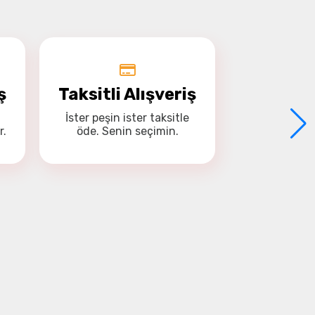
ş
Taksitli Alışveriş
İster
peşin
ister
taksitle
r.
öde. Senin seçimin.