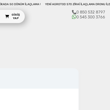
0 DÖNÜM İLAÇLAMA !
YENI AGROTOD S70 ZIRAI İLAÇLAMA DRONU İLE 10 DAKI
0 850 532 8797
GIRIŞ
m
0 545 300 3766
YAP