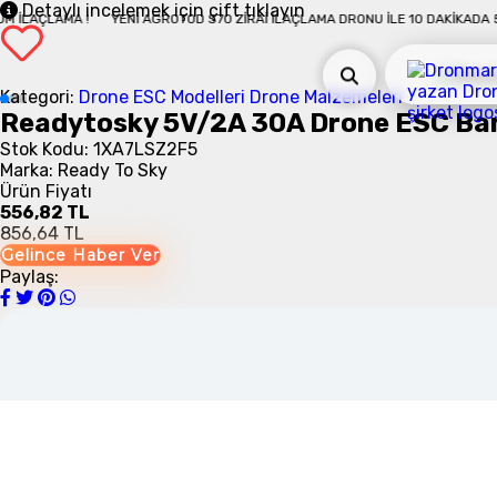
Detaylı incelemek için çift tıklayın
AMA !
YENI AGROTOD S70 ZIRAI İLAÇLAMA DRONU İLE 10 DAKIKADA 50 DÖNÜM
Kategori:
Drone ESC Modelleri
Drone Malzemeleri
Readytosky 5V/2A 30A Drone ESC Ba
Stok Kodu: 1XA7LSZ2F5
Marka: Ready To Sky
Ürün Fiyatı
556,82 TL
856,64 TL
Gelince Haber Ver
Paylaş: