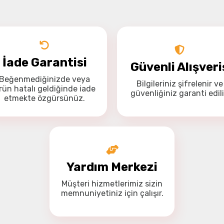
Drone Kamera ve Gimballeri
Alt kategorileri görmek için hemen tıklayın.
İade Garantisi
Güvenli Alışveri
Beğenmediğinizde veya
Bilgileriniz
şifrelenir
ve
Bu ürüne ilk yorumu siz yapın!
rün hatalı geldiğinde
iade
güvenliğiniz
garanti
edili
DJI Drone
Yorum Yaz
etmekte özgürsünüz
.
Alt kategorileri görmek için hemen tıklayın.
Yardım Merkezi
İHA Drone Pilot Eğitimleri
Ürünleri görmek için hemen tıklayın.
Müşteri hizmetlerimiz
sizin
memnuniyetiniz için
çalışır.