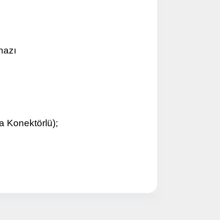
ye Geç
hazı
a Konektörlü);