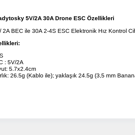
Detayı
Ödeme
dytosky 5V/2A 30A Drone ESC Özellikleri
Haritalama Dronları
Ürünleri görmek için hemen tıklayın.
/ 2A BEC ile 30A 2-4S ESC Elektronik Hız Kontrol Ci
llikleri:
4S
Drone Malzemeleri
 : 5V/2A
ut: 5.7x2.4cm
Alt kategorileri görmek için hemen tıklayın.
rlık: 26.5g (Kablo ile); yaklaşık 24.5g (3,5 mm Banan
Su Altı Drone
Ürünleri görmek için hemen tıklayın.