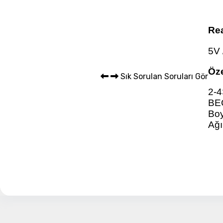
Sepet 
Rea
5V 
Öze
Sık Sorulan Soruları Gör
2-
BEC
Boy
Ağı