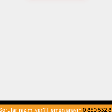
Drone Multikopter
Alt kategorileri görmek için hemen tıklayın.
Profesyonel Drone
Ürünleri görmek için hemen tıklayın.
Akıllı Teknoloji
Ürünleri görmek için hemen tıklayın.
Sorularınız mı var?
Hemen arayın
0 850 532 