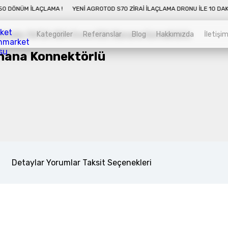
 İLAÇLAMA !
YENI AGROTOD S70 ZIRAI İLAÇLAMA DRONU İLE 10 DAKIKADA 5
Kategoriler
Referanslar
Blog
Hakkımızda
İletişi
nana Konnektörlü
Kategoriler
Sepet
Zirai İnsansız Hava Araçları
Alt kategorileri görmek için hemen tıklayın.
Detaylar
Yorumlar
Taksit Seçenekleri
Endüstriyel Drone
Alt kategorileri görmek için hemen tıklayın.