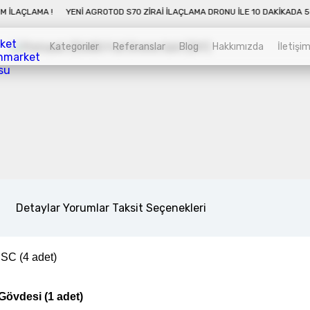
 DAKIKADA 50 DÖNÜM İLAÇLAMA !
YENI AGROTOD S70 ZIRAI İLAÇLAMA DRONU
Kategoriler
Referanslar
Blog
Hakkımızda
İletişi
Kategoriler
Sepet
Zirai İnsansız Hava Araçları
Alt kategorileri görmek için hemen tıklayın.
utu İçeriği
Detaylar
Yorumlar
Taksit Seçenekleri
er Drone Pervanesi(4 adet)
Endüstriyel Drone
SC (4 adet)
Alt kategorileri görmek için hemen tıklayın.
övdesi (1 adet)