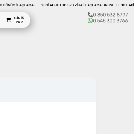
 İLE 10 DAKIKADA 50 DÖNÜM İLAÇLAMA !
YENI AGROTOD S70 ZIRAI İLAÇLAMA
0 850 532 8797
GIRIŞ
m
0 545 300 3766
YAP