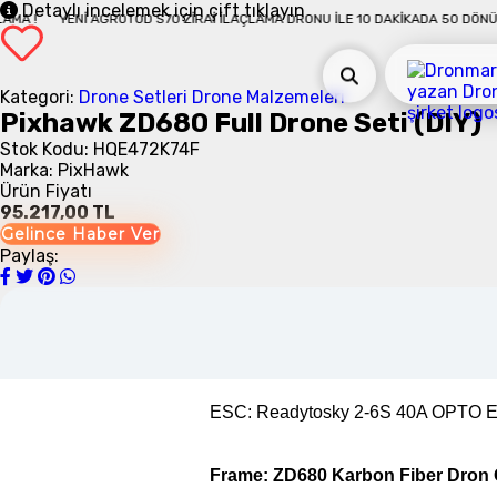
Detaylı incelemek için çift tıklayın
DA 50 DÖNÜM İLAÇLAMA !
YENI AGROTOD S70 ZIRAI İLAÇLAMA DRONU İLE 10
Kategori:
Drone Setleri
Drone Malzemeleri
Pixhawk ZD680 Full Drone Seti (DIY)
Stok Kodu: HQE472K74F
Marka: PixHawk
Ürün Fiyatı
95.217,00 TL
Gelince Haber Ver
Paylaş:
Pizhawk ZD680 Full Drone Seti K
Pervane :
T-Motor 1455 Karbon Fib
ESC:
Readytosky 2-6S 40A OPTO E
Frame: ZD680 Karbon Fiber Dron G