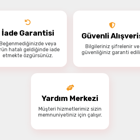
Drone Kamera ve Gimballeri
Alt kategorileri görmek için hemen tıklayın.
İade Garantisi
Güvenli Alışveri
Beğenmediğinizde veya
Bilgileriniz
şifrelenir
ve
Bu ürüne ilk yorumu siz yapın!
rün hatalı geldiğinde
iade
güvenliğiniz
garanti
edili
Yorum Yaz
etmekte özgürsünüz
.
DJI Drone
Alt kategorileri görmek için hemen tıklayın.
Yardım Merkezi
İHA Drone Pilot Eğitimleri
Müşteri hizmetlerimiz
sizin
Ürünleri görmek için hemen tıklayın.
memnuniyetiniz için
çalışır.