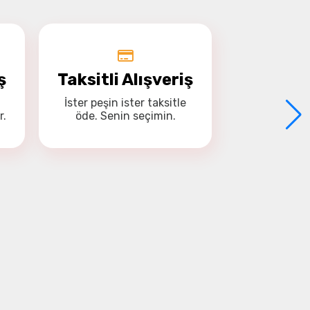
ş
Taksitli Alışveriş
İster
peşin
ister
taksitle
r.
öde. Senin seçimin.