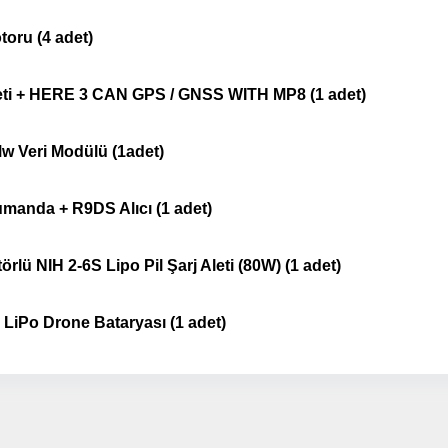
Detayı
Ödeme
oru (4 adet)
Haritalama Dronları
Ürünleri görmek için hemen tıklayın.
ti + HERE 3 CAN GPS / GNSS WITH MP8 (1 adet)
Mw Veri Modülü (1adet)
Drone Malzemeleri
manda + R9DS Alıcı (1 adet)
Alt kategorileri görmek için hemen tıklayın.
rlü NIH 2-6S Lipo Pil Şarj Aleti (80W) (1 adet)
LiPo Drone Bataryası
(1 adet)
Su Altı Drone
Ürünleri görmek için hemen tıklayın.
e Seti alan müşterilerimize
T Plug / EC3 / EC5 / X
manda Bataryası Hediyemizdir.