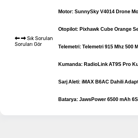
Sepet 
Motor:
SunnySky V4014 Drone Mot
Otopilot:
Pixhawk Cube Orange Se
Sık Sorulan
Soruları Gör
Telemetri: Telemetri 915 Mhz 500 
Kumanda:
RadioLink AT9S Pro Ku
Sarj Aleti: iMAX B6AC Dahili Adaptö
Batarya:
JawsPower 6500 mAh 6S 
Not: Pixhawk F450 Full Dron
Daralan Makaron Seti Ve Ku