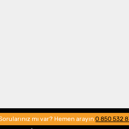
Drone Multikopter
Alt kategorileri görmek için hemen tıklayın.
Profesyonel Drone
Ürünleri görmek için hemen tıklayın.
Akıllı Teknoloji
Ürünleri görmek için hemen tıklayın.
Sorularınız mı var?
Hemen arayın
0 850 532 