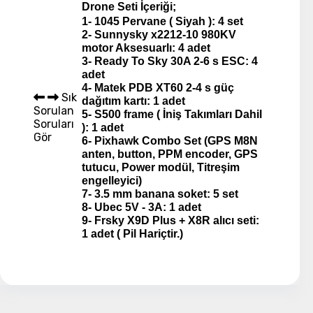
Drone Seti İçeriği;
1- 1045 Pervane ( Siyah ): 4 set
2- Sunnysky x2212-10 980KV
motor Aksesuarlı: 4 adet
3- Ready To Sky 30A 2-6 s ESC: 4
adet
4- Matek PDB XT60 2-4 s güç
Sık
dağıtım kartı: 1 adet
Sorulan
5- S500 frame ( İniş Takımları Dahil
Soruları
): 1 adet
Gör
6- Pixhawk Combo Set (GPS M8N
anten, button, PPM encoder, GPS
tutucu, Power modül, Titreşim
engelleyici)
7- 3.5 mm banana soket: 5 set
8- Ubec 5V - 3A: 1 adet
9- Frsky X9D Plus + X8R alıcı seti:
1 adet ( Pil Hariçtir.)