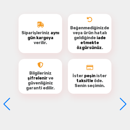
Beğenmediğinizde
Siparişleriniz
aynı
veya ürün hatalı
gün kargoya
geldiğinde
iade
pil hakkında
verilir.
etmekte
özgürsünüz
.
Merhaba. pil esc'nin içinde mi
Abdüssamed AKDAĞ | 19/02/2023
Batarya Hk.
Merhaba set içerisinde pil bulunuyor mu?
Bilgileriniz
İster
peşin
ister
Mehmet Akın | 06/10/2022
şifrelenir
ve
taksitle
öde.
Yorum Yaz
güvenliğiniz
Senin seçimin.
garanti
edilir.