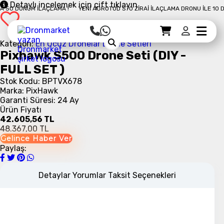
Detaylı incelemek için çift tıklayın
0 DÖNÜM İLAÇLAMA !
YENI AGROTOD S70 ZIRAI İLAÇLAMA DRONU İLE 10 DAK
Sepet Detayı
Ödemeye Geç
Sepet
Kategori:
En Ucuz Dronelar
Drone Setleri
Pixhawk S500 Drone Seti (DIY -
FULL SET )
Stok Kodu: BPTVX678
Marka: PixHawk
Garanti Süresi: 24 Ay
Ürün Fiyatı
42.605,56 TL
48.367,00 TL
Gelince Haber Ver
Paylaş:
Detaylar
Yorumlar
Taksit Seçenekleri