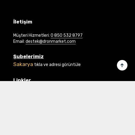
İletişim
Müşteri Hizmetleri:
0 850 532 8797
Email:
destek@dronmarket.com
Şubelerimiz
Sakarya
tıkla ve adresi görüntüle
Linkler
Ana Sayfa
İletişim
Hakkımızda
Basında Biz
Banka Bilgilerimiz