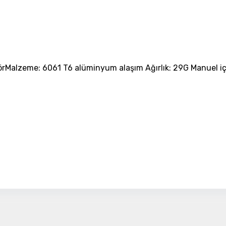
Detayı
Ödeme
Haritalama Dronları
Ürünleri görmek için hemen tıklayın.
ör
Malzeme: 6061 T6 alüminyum alaşım Ağırlık: 29G Manuel içi
Drone Malzemeleri
Alt kategorileri görmek için hemen tıklayın.
Su Altı Drone
Ürünleri görmek için hemen tıklayın.