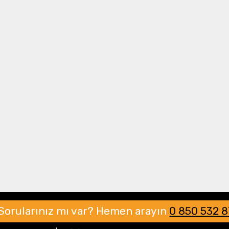
Drone Multikopter
Alt kategorileri görmek için hemen tıklayın.
Profesyonel Drone
Ürünleri görmek için hemen tıklayın.
Akıllı Teknoloji
Ürünleri görmek için hemen tıklayın.
Sorularınız mı var?
Hemen arayın
0 850 532 