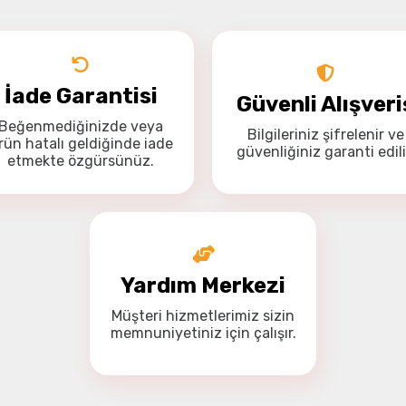
Drone Kamera ve Gimballeri
Alt kategorileri görmek için hemen tıklayın.
İade Garantisi
Güvenli Alışveri
Beğenmediğinizde veya
Bilgileriniz
şifrelenir
ve
Bu ürüne ilk yorumu siz yapın!
rün hatalı geldiğinde
iade
güvenliğiniz
garanti
edili
Yorum Yaz
etmekte özgürsünüz
.
DJI Drone
Alt kategorileri görmek için hemen tıklayın.
Yardım Merkezi
İHA Drone Pilot Eğitimleri
Müşteri hizmetlerimiz
sizin
Ürünleri görmek için hemen tıklayın.
memnuniyetiniz için
çalışır.