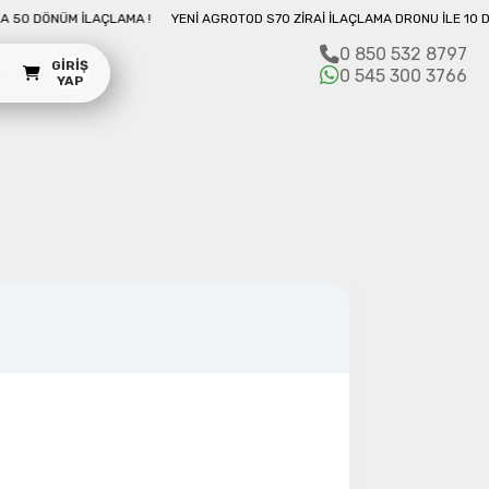
ONU İLE 10 DAKIKADA 50 DÖNÜM İLAÇLAMA !
YENI AGROTOD S70 ZIRAI İLAÇL
0 850 532 8797
GIRIŞ
m
0 545 300 3766
YAP