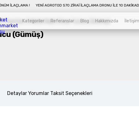
 10 DAKIKADA 50 DÖNÜM İLAÇLAMA !
YENI AGROTOD S70 ZIRAI İLAÇLAMA DR
Kategoriler
Referanslar
Blog
Hakkımızda
İletişi
ucu (Gümüş)
Kategoriler
Sepet
Zirai İnsansız Hava Araçları
Alt kategorileri görmek için hemen tıklayın.
Detaylar
Yorumlar
Taksit Seçenekleri
Endüstriyel Drone
Alt kategorileri görmek için hemen tıklayın.