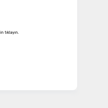
ye Geç
n tıklayın.