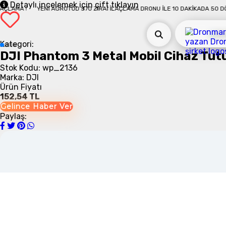
Detaylı incelemek için çift tıklayın
KIKADA 50 DÖNÜM İLAÇLAMA !
YENI AGROTOD S70 ZIRAI İLAÇLAMA DRONU İLE
Kategori:
DJI Phantom 3 Metal Mobil Cihaz Tut
Stok Kodu: wp_2136
Marka: DJI
Ürün Fiyatı
152,54 TL
Gelince Haber Ver
Paylaş: