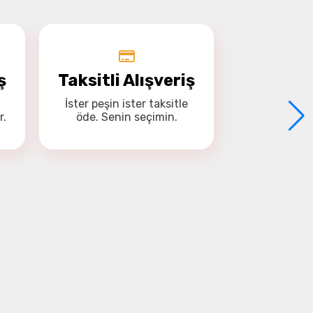
ş
Taksitli Alışveriş
İster
peşin
ister
taksitle
r.
öde. Senin seçimin.