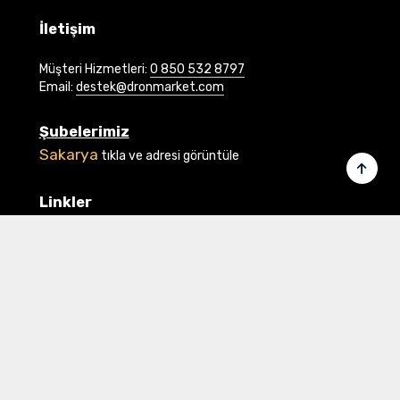
İletişim
Müşteri Hizmetleri:
0 850 532 8797
Email:
destek@dronmarket.com
Şubelerimiz
Sakarya
tıkla ve adresi görüntüle
Linkler
Ana Sayfa
İletişim
Hakkımızda
Basında Biz
Banka Bilgilerimiz
Gizlilik ve Güvenlik