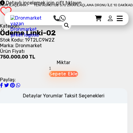
Detaylı incelemek için çift tıklayın
 İLAÇLAMA !
YENI AGROTOD S70 ZIRAI İLAÇLAMA DRONU İLE 10 DAKIKADA 5
Sepet Detayı
Ödemeye Geç
Sepet
Kategori:
Ödeme Linki-02
Stok Kodu: 19T2LC9W2Z
Marka: Dronmarket
Ürün Fiyatı
750.000,00 TL
Miktar
Paylaş:
Detaylar
Yorumlar
Taksit Seçenekleri