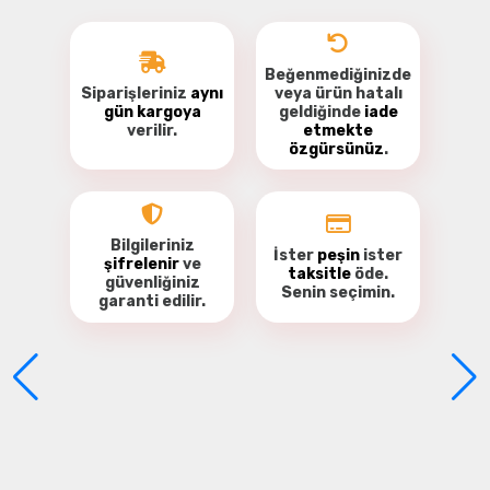
Beğenmediğinizde
Siparişleriniz
aynı
veya ürün hatalı
gün kargoya
geldiğinde
iade
verilir.
etmekte
özgürsünüz
.
Bu ürüne ilk yorumu siz yapın!
Yorum Yaz
Bilgileriniz
İster
peşin
ister
şifrelenir
ve
taksitle
öde.
güvenliğiniz
Senin seçimin.
garanti
edilir.