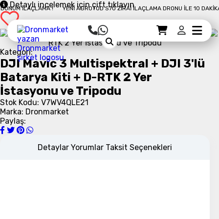
Detaylı incelemek için çift tıklayın
NÜM İLAÇLAMA !
YENI AGROTOD S70 ZIRAI İLAÇLAMA DRONU İLE 10 DAKIKAD
Sepet Detayı
Ödemeye Geç
Sepet
Kategori:
DJI Mavic 3 Multispektral + DJI 3'lü
Batarya Kiti + D-RTK 2 Yer
İstasyonu ve Tripodu
Stok Kodu: V7WV4QLE21
Marka: Dronmarket
Paylaş:
Detaylar
Yorumlar
Taksit Seçenekleri