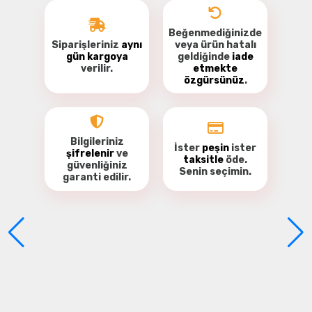
Beğenmediğinizde
Siparişleriniz
aynı
veya ürün hatalı
gün kargoya
geldiğinde
iade
verilir.
etmekte
özgürsünüz
.
Bu ürüne ilk yorumu siz yapın!
Yorum Yaz
Bilgileriniz
İster
peşin
ister
şifrelenir
ve
taksitle
öde.
güvenliğiniz
Senin seçimin.
garanti
edilir.