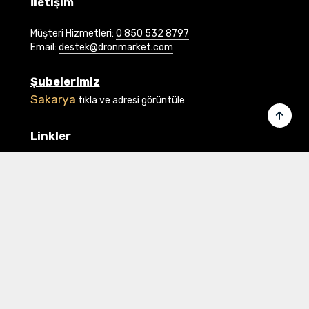
İletişim
Müşteri Hizmetleri:
0 850 532 8797
Email:
destek@dronmarket.com
Şubelerimiz
Sakarya
tıkla ve adresi görüntüle
Linkler
Ana Sayfa
İletişim
Hakkımızda
Basında Biz
Banka Bilgilerimiz
Gizlilik ve Güvenlik
Üye Ol veya Giriş Yap