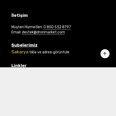
İletişim
Müşteri Hizmetleri:
0 850 532 8797
Email:
destek@dronmarket.com
Şubelerimiz
Sakarya
tıkla ve adresi görüntüle
Linkler
Ana Sayfa
İletişim
Hakkımızda
Basında Biz
Banka Bilgilerimiz