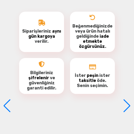
Beğenmediğinizde
Siparişleriniz
aynı
veya ürün hatalı
gün kargoya
geldiğinde
iade
verilir.
etmekte
özgürsünüz
.
Bu ürüne ilk yorumu siz yapın!
Yorum Yaz
Bilgileriniz
İster
peşin
ister
şifrelenir
ve
taksitle
öde.
güvenliğiniz
Senin seçimin.
garanti
edilir.