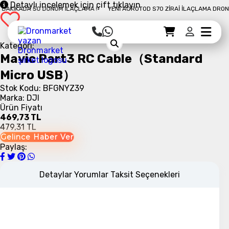
Detaylı incelemek için çift tıklayın
AKIKADA 50 DÖNÜM İLAÇLAMA !
YENI AGROTOD S70 ZIRAI İLAÇLAMA DRONU İ
Sepet Detayı
Ödemeye Geç
Sepet
Kategori:
Mavic Part3 RC Cable（Standard
Micro USB）
Stok Kodu: BFGNYZ39
Marka: DJI
Ürün Fiyatı
469,73 TL
479,31 TL
Gelince Haber Ver
Paylaş:
Detaylar
Yorumlar
Taksit Seçenekleri