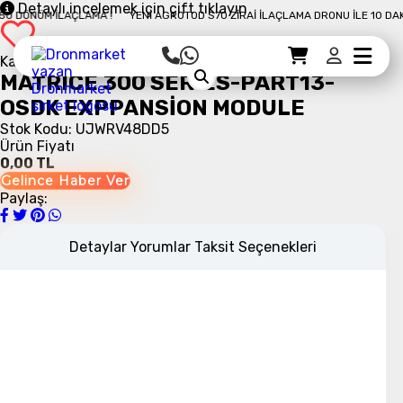
Detaylı incelemek için çift tıklayın
DÖNÜM İLAÇLAMA !
YENI AGROTOD S70 ZIRAI İLAÇLAMA DRONU İLE 10 DAKIK
Kategori:
Sepet Detayı
Ödemeye Geç
Sepet
MATRICE 300 SERIES-PART13-
OSDK EXPPANSİON MODULE
Stok Kodu: UJWRV48DD5
Ürün Fiyatı
0,00 TL
Gelince Haber Ver
Paylaş:
Detaylar
Yorumlar
Taksit Seçenekleri