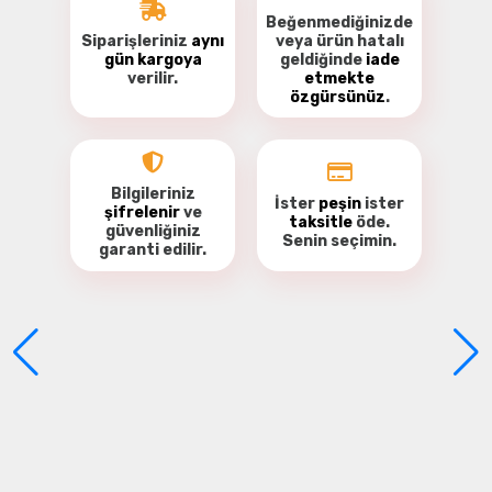
Beğenmediğinizde
Siparişleriniz
aynı
veya ürün hatalı
gün kargoya
geldiğinde
iade
verilir.
etmekte
özgürsünüz
.
Bu ürüne ilk yorumu siz yapın!
Yorum Yaz
Bilgileriniz
İster
peşin
ister
şifrelenir
ve
taksitle
öde.
güvenliğiniz
Senin seçimin.
garanti
edilir.