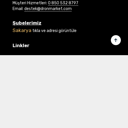
Müşteri Hizmetleri:
0 850 532 8797
Email:
destek@dronmarket.com
Şubelerimiz
Sakarya
tıkla ve adresi görüntüle
Linkler
Ana Sayfa
İletişim
Hakkımızda
Basında Biz
Banka Bilgilerimiz
Gizlilik ve Güvenlik
Üye Ol veya Giriş Yap