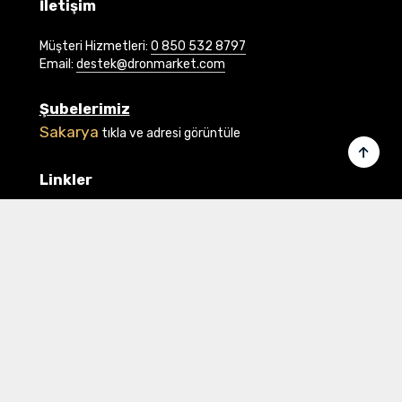
İletişim
Müşteri Hizmetleri:
0 850 532 8797
Email:
destek@dronmarket.com
Şubelerimiz
Sakarya
tıkla ve adresi görüntüle
Linkler
Ana Sayfa
İletişim
Hakkımızda
Basında Biz
Banka Bilgilerimiz
Gizlilik ve Güvenlik
Üye Ol veya Giriş Yap