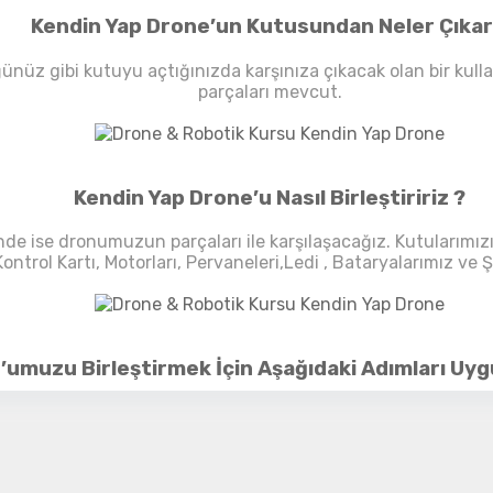
Kendin Yap Drone’un Kutusundan Neler Çıkar
Detayı
Ödeme
Haritalama Dronları
ğünüz gibi kutuyu açtığınızda karşınıza çıkacak olan bir 
parçaları mevcut.
Ürünleri görmek için hemen tıklayın.
Kendin Yap Drone’u Nasıl Birleştiririz ?
Drone Malzemeleri
inde ise dronumuzun parçaları ile karşılaşacağız. Kutularımı
Alt kategorileri görmek için hemen tıklayın.
ntrol Kartı, Motorları, Pervaneleri,Ledi , Bataryalarımız ve Ş
umuzu Birleştirmek İçin Aşağıdaki Adımları Uygu
Su Altı Drone
Ürünleri görmek için hemen tıklayın.