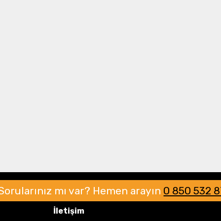
Drone Multikopter
Alt kategorileri görmek için hemen tıklayın.
Profesyonel Drone
Ürünleri görmek için hemen tıklayın.
Akıllı Teknoloji
Ürünleri görmek için hemen tıklayın.
Sorularınız mı var?
Hemen arayın
0 850 532 
İletişim