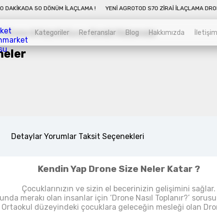
ADA 50 DÖNÜM İLAÇLAMA !
YENI AGROTOD S70 ZIRAI İLAÇLAMA DRONU İLE 10
Kategoriler
Referanslar
Blog
Hakkımızda
İletişi
meler
Kategoriler
Sepet
Zirai İnsansız Hava Araçları
Alt kategorileri görmek için hemen tıklayın.
Kendin Yap Drone Nedir ?
Detaylar
Yorumlar
Taksit Seçenekleri
’i (Gövde) , Kumandası, Kamerası dahil bütün parçalarını ken
Kendin Yap Drone Size Neler Katar ?
Endüstriyel Drone
Çocuklarınızın ve sizin el becerinizin gelişimini sağlar.
Alt kategorileri görmek için hemen tıklayın.
nda merakı olan insanlar için ‘Drone Nasıl Toplanır?’ sorusu
 Ortaokul düzeyindeki çocuklara geleceğin mesleği olan Drone