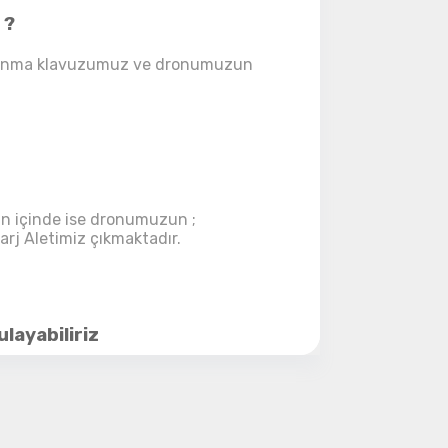
 ?
ye Geç
kullanma klavuzumuz ve dronumuzun
zın içinde ise dronumuzun ;
arj Aletimiz çıkmaktadır.
layabiliriz