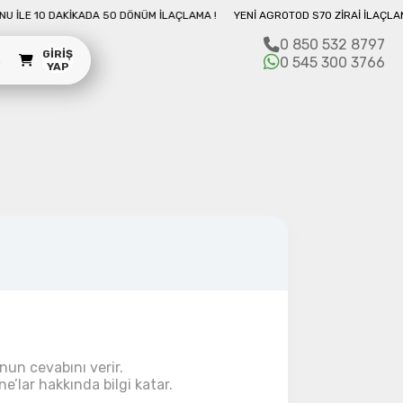
 DAKIKADA 50 DÖNÜM İLAÇLAMA !
YENI AGROTOD S70 ZIRAI İLAÇLAMA DRONU
0 850 532 8797
GIRIŞ
m
0 545 300 3766
YAP
diniz topladığınız bir drondur.
nun cevabını verir.
’lar hakkında bilgi katar.