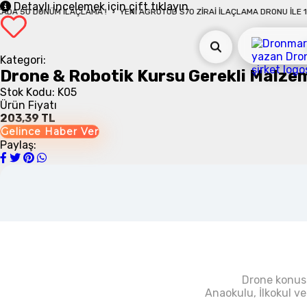
Detaylı incelemek için çift tıklayın
DÖNÜM İLAÇLAMA !
YENI AGROTOD S70 ZIRAI İLAÇLAMA DRONU İLE 10 DAKIK
Kategori:
Drone & Robotik Kursu Gerekli Malze
Stok Kodu: K05
Ürün Fiyatı
203,39 TL
Gelince Haber Ver
Paylaş:
Kendin Yap Drone , Frame
Drone konusu
Anaokulu, İlkokul ve