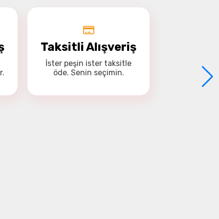
ir ?
ş
Taksitli Alışveriş
İster
peşin
ister
taksitle
r.
öde. Senin seçimin.
?
uş yapabilir.
ada şarj olur.
n kendi kumandası ile kontrol
gerekli midir?
 yoktur. Satın aldıktan sonra