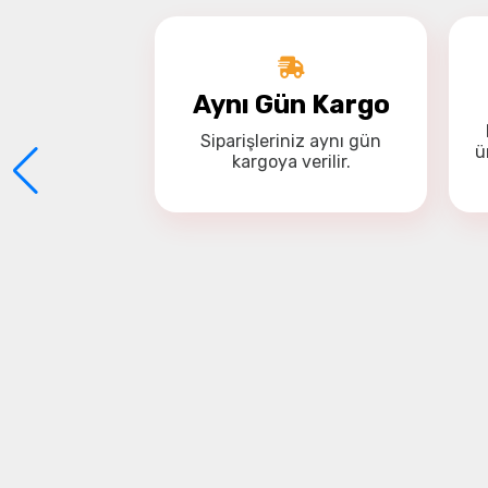
Aynı Gün Kargo
Siparişleriniz
aynı gün
ü
kargoya
verilir.
Kendin
Kendin Y
30metre kontrol menzil
Kendin Y
Hayır, Kendin Yap Drone