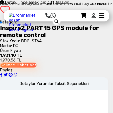
Detaylı incelemek için çift tıklayın
DA 50 DÖNÜM İLAÇLAMA !
YENI AGROTOD S70 ZIRAI İLAÇLAMA DRONU İLE 10
Sepet Detayı
Ödemeye Geç
Sepet
Kategori:
Inspire2 PART 15 GPS module for
remote control
Stok Kodu: BDGLSTV4
Marka: DJI
Ürün Fiyatı
1.931,10 TL
1.970,56 TL
Gelince Haber Ver
Paylaş:
Detaylar
Yorumlar
Taksit Seçenekleri