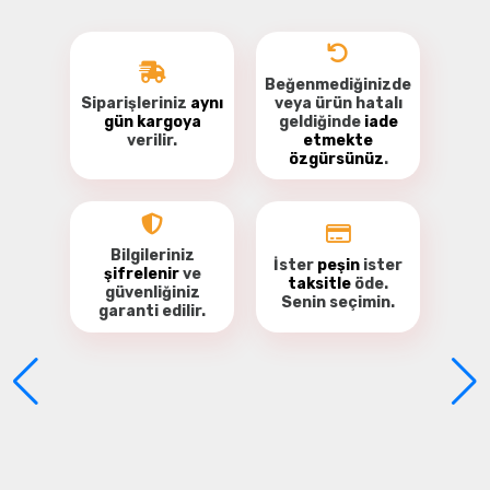
Beğenmediğinizde
Siparişleriniz
aynı
veya ürün hatalı
gün kargoya
geldiğinde
iade
verilir.
etmekte
özgürsünüz
.
Bu ürüne ilk yorumu siz yapın!
Yorum Yaz
Bilgileriniz
İster
peşin
ister
şifrelenir
ve
taksitle
öde.
güvenliğiniz
Senin seçimin.
garanti
edilir.