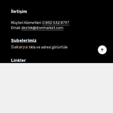
İletişim
Müşteri Hizmetleri:
0 850 532 8797
Email:
destek@dronmarket.com
Şubelerimiz
Sakarya
tıkla ve adresi görüntüle
Linkler
Ana Sayfa
İletişim
Hakkımızda
Basında Biz
Banka Bilgilerimiz
Gizlilik ve Güvenlik