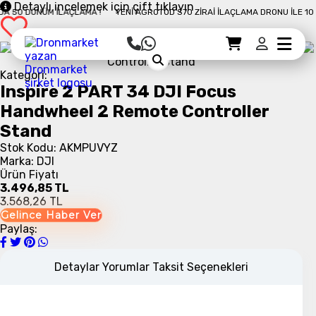
Detaylı incelemek için çift tıklayın
 50 DÖNÜM İLAÇLAMA !
YENI AGROTOD S70 ZIRAI İLAÇLAMA DRONU İLE 10 D
Sepet Detayı
Ödemeye Geç
Sepet
Kategori:
Inspire 2 PART 34 DJI Focus
Handwheel 2 Remote Controller
Stand
Stok Kodu: AKMPUVYZ
Marka: DJI
Ürün Fiyatı
3.496,85 TL
3.568,26 TL
Gelince Haber Ver
Paylaş:
Detaylar
Yorumlar
Taksit Seçenekleri