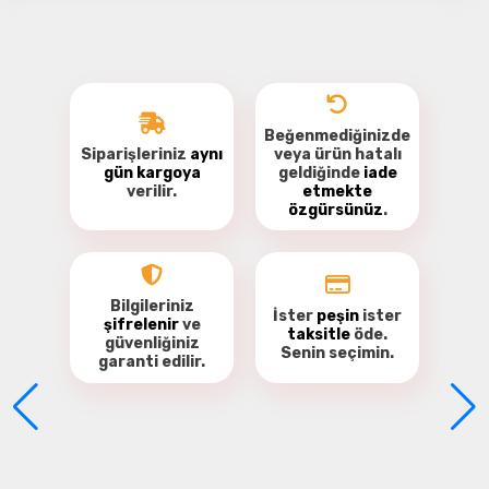
Beğenmediğinizde
Siparişleriniz
aynı
veya ürün hatalı
gün kargoya
geldiğinde
iade
verilir.
etmekte
özgürsünüz
.
Bu ürüne ilk yorumu siz yapın!
Yorum Yaz
Bilgileriniz
İster
peşin
ister
şifrelenir
ve
taksitle
öde.
güvenliğiniz
Senin seçimin.
garanti
edilir.