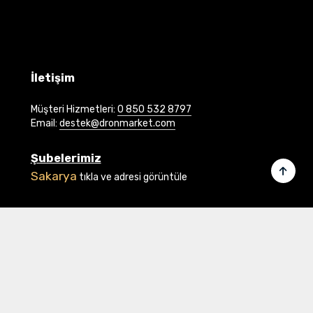
İletişim
Müşteri Hizmetleri:
0 850 532 8797
Email:
destek@dronmarket.com
Şubelerimiz
Sakarya
tıkla ve adresi görüntüle
Linkler
Ana Sayfa
İletişim
Hakkımızda
Basında Biz