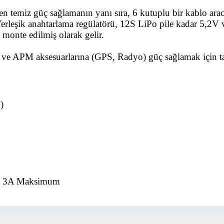
temiz güç sağlamanın yanı sıra, 6 kutuplu bir kablo aracıl
Detayı
Ödeme
 Yerleşik anahtarlama regülatörü, 12S LiPo pile kadar 5,2
Haritalama Dronları
onte edilmiş olarak gelir.
Ürünleri görmek için hemen tıklayın.
ve APM aksesuarlarına (GPS, Radyo) güç sağlamak için tas
Drone Malzemeleri
)
Alt kategorileri görmek için hemen tıklayın.
Su Altı Drone
 ve 3A Maksimum
Ürünleri görmek için hemen tıklayın.