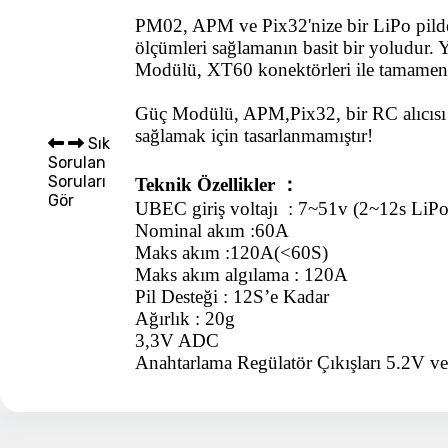
PM02, APM ve Pix32'nize bir LiPo pilden 
Sepet 
ölçümleri sağlamanın basit bir yoludur.
Modülü, XT60 konektörleri ile tamamen m
Güç Modülü, APM,Pix32, bir RC alıcısı 
sağlamak için tasarlanmamıştır!
Sık
Sorulan
Soruları
Teknik Özellikler ：
Gör
UBEC giriş voltajı
: 7~51v (2~12s LiPo
Nominal akım
:60A
Maks akım
:120A(<60S)
Maks akım algılama
: 120A
Pil Desteği
: 12S’e Kadar
Ağırlık
: 20g
3,3V ADC
Anahtarlama Regülatör Çıkışları 5.2V