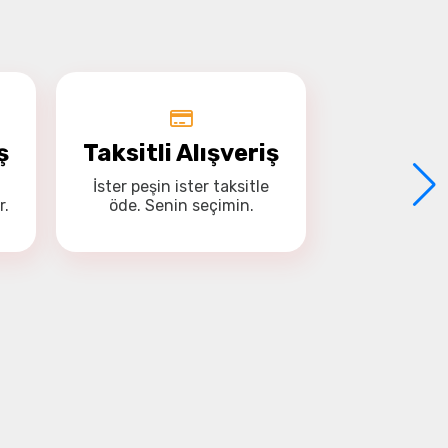
ş
Taksitli Alışveriş
İster
peşin
ister
taksitle
r.
öde. Senin seçimin.