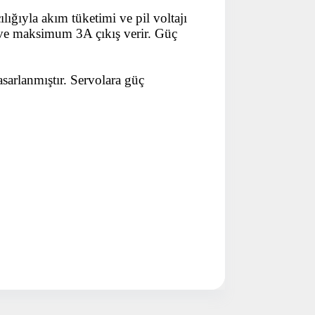
ığıyla akım tüketimi ve pil voltajı
ye Geç
V ve maksimum 3A çıkış verir. Güç
arlanmıştır. Servolara güç