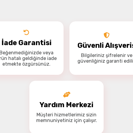
Drone Kamera ve Gimballeri
Alt kategorileri görmek için hemen tıklayın.
İade Garantisi
Güvenli Alışveri
Beğenmediğinizde veya
Bilgileriniz
şifrelenir
ve
DJI Drone
Bu ürüne ilk yorumu siz yapın!
rün hatalı geldiğinde
iade
güvenliğiniz
garanti
edili
Yorum Yaz
etmekte özgürsünüz
.
Alt kategorileri görmek için hemen tıklayın.
İHA Drone Pilot Eğitimleri
Yardım Merkezi
Ürünleri görmek için hemen tıklayın.
Müşteri hizmetlerimiz
sizin
memnuniyetiniz için
çalışır.