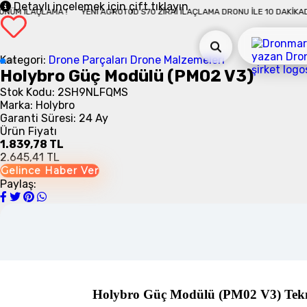
Detaylı incelemek için çift tıklayın
ÇLAMA !
YENI AGROTOD S70 ZIRAI İLAÇLAMA DRONU İLE 10 DAKIKADA 50 DÖ
Kategori:
Drone Parçaları
Drone Malzemeleri
Holybro Güç Modülü (PM02 V3)
Stok Kodu: 2SH9NLFQMS
Marka: Holybro
Garanti Süresi: 24 Ay
Ürün Fiyatı
1.839,78 TL
2.645,41 TL
Gelince Haber Ver
Paylaş:
Holybro Güç Modülü (PM02 V3) Tekn