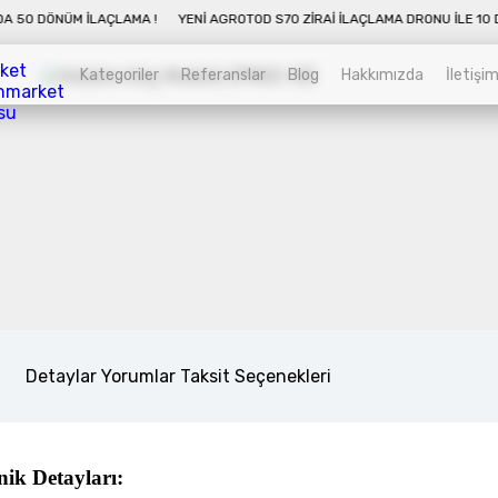
NÜM İLAÇLAMA !
YENI AGROTOD S70 ZIRAI İLAÇLAMA DRONU İLE 10 DAKIKAD
Kategoriler
Referanslar
Blog
Hakkımızda
İletişi
Kategoriler
Sepet
Zirai İnsansız Hava Araçları
Alt kategorileri görmek için hemen tıklayın.
Detaylar
Yorumlar
Taksit Seçenekleri
Endüstriyel Drone
Alt kategorileri görmek için hemen tıklayın.
ik Detayları: