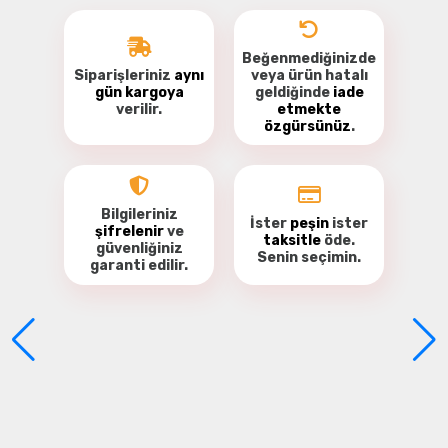
Beğenmediğinizde
Siparişleriniz
aynı
veya ürün hatalı
gün kargoya
geldiğinde
iade
verilir.
etmekte
özgürsünüz
.
Bu ürüne ilk yorumu siz yapın!
Yorum Yaz
Bilgileriniz
İster
peşin
ister
şifrelenir
ve
taksitle
öde.
güvenliğiniz
Senin seçimin.
garanti
edilir.