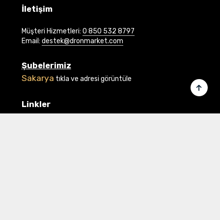
İletişim
Müşteri Hizmetleri:
0 850 532 8797
Email:
destek@dronmarket.com
Şubelerimiz
Sakarya
tıkla ve adresi görüntüle
Linkler
Ana Sayfa
İletişim
Hakkımızda
Basında Biz
Banka Bilgilerimiz
Gizlilik ve Güvenlik