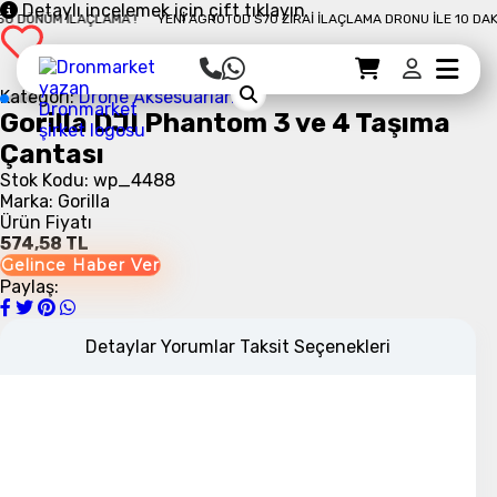
Detaylı incelemek için çift tıklayın
DÖNÜM İLAÇLAMA !
YENI AGROTOD S70 ZIRAI İLAÇLAMA DRONU İLE 10 DAKIK
Sepet Detayı
Ödemeye Geç
Sepet
Kategori:
Drone Aksesuarları
Gorilla DJI Phantom 3 ve 4 Taşıma
Çantası
Stok Kodu: wp_4488
Marka: Gorilla
Ürün Fiyatı
574,58 TL
Gelince Haber Ver
Paylaş:
Detaylar
Yorumlar
Taksit Seçenekleri