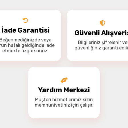
Drone Kamera ve Gimballeri
Alt kategorileri görmek için hemen tıklayın.
İade Garantisi
Güvenli Alışveri
Beğenmediğinizde veya
Bilgileriniz
şifrelenir
ve
Bu ürüne ilk yorumu siz yapın!
rün hatalı geldiğinde
iade
güvenliğiniz
garanti
edili
Yorum Yaz
etmekte özgürsünüz
.
DJI Drone
Alt kategorileri görmek için hemen tıklayın.
Yardım Merkezi
İHA Drone Pilot Eğitimleri
Müşteri hizmetlerimiz
sizin
Ürünleri görmek için hemen tıklayın.
memnuniyetiniz için
çalışır.