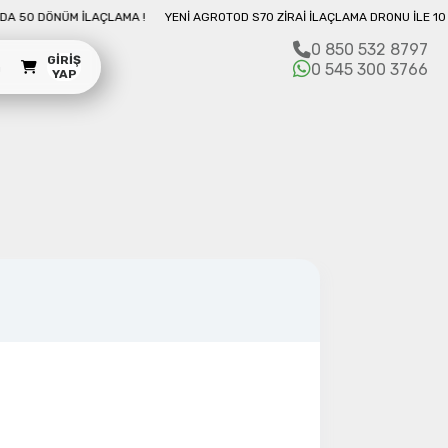
RONU İLE 10 DAKIKADA 50 DÖNÜM İLAÇLAMA !
YENI AGROTOD S70 ZIRAI İLAÇ
0 850 532 8797
GIRIŞ
m
0 545 300 3766
YAP