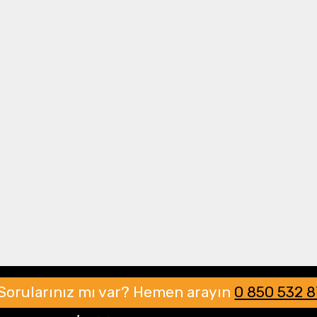
Drone Multikopter
Alt kategorileri görmek için hemen tıklayın.
Profesyonel Drone
Ürünleri görmek için hemen tıklayın.
Akıllı Teknoloji
Ürünleri görmek için hemen tıklayın.
Sorularınız mı var?
Hemen arayın
0 850 532 