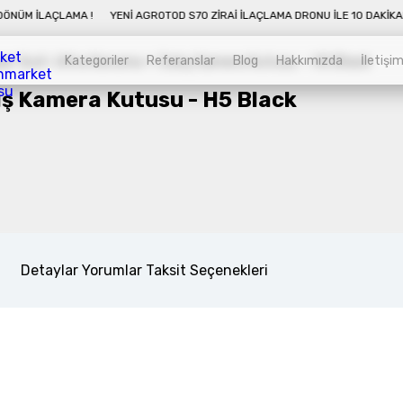
E 10 DAKIKADA 50 DÖNÜM İLAÇLAMA !
YENI AGROTOD S70 ZIRAI İLAÇLAMA D
Kategoriler
Referanslar
Blog
Hakkımızda
İletişi
ış Kamera Kutusu - H5 Black
Kategoriler
Sepet
Zirai İnsansız Hava Araçları
Alt kategorileri görmek için hemen tıklayın.
Detaylar
Yorumlar
Taksit Seçenekleri
Endüstriyel Drone
Alt kategorileri görmek için hemen tıklayın.