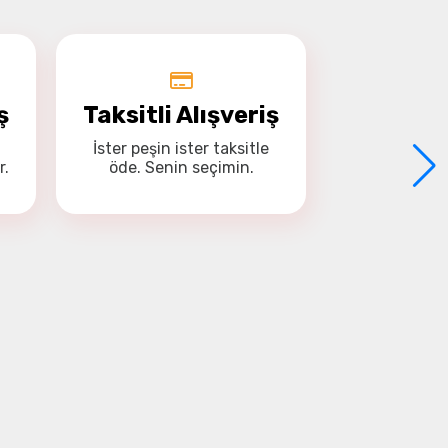
ş
Taksitli Alışveriş
İster
peşin
ister
taksitle
r.
öde. Senin seçimin.