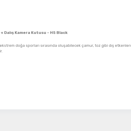
Detayı
Ödeme
Haritalama Dronları
Ürünleri görmek için hemen tıklayın.
+ Dalış Kamera Kutusu - H5 Black
ekstrem doğa sporları sırasında oluşabilecek çamur, toz gibi dış etkenl
r.
Drone Malzemeleri
Alt kategorileri görmek için hemen tıklayın.
Su Altı Drone
Ürünleri görmek için hemen tıklayın.