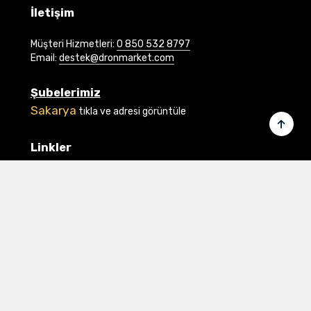
İletişim
Müşteri Hizmetleri:
0 850 532 8797
Email:
destek@dronmarket.com
Şubelerimiz
Sakarya
tıkla ve adresi görüntüle
Linkler
Ana Sayfa
İletişim
Hakkımızda
Basında Biz
Banka Bilgilerimiz
Gizlilik ve Güvenlik