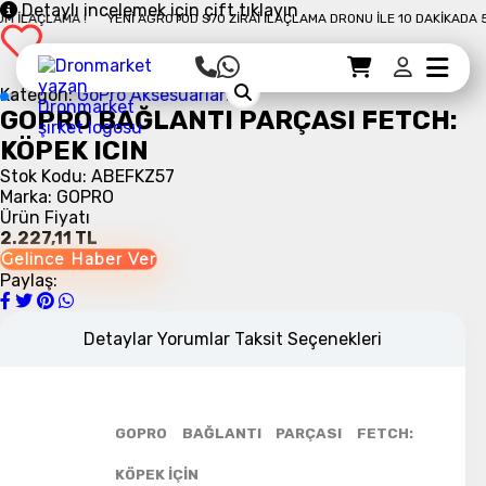
Detaylı incelemek için çift tıklayın
İLAÇLAMA !
YENI AGROTOD S70 ZIRAI İLAÇLAMA DRONU İLE 10 DAKIKADA 50
Sepet Detayı
Ödemeye Geç
Sepet
Kategori:
GoPro Aksesuarları
GOPRO BAĞLANTI PARÇASI FETCH:
KÖPEK ICIN
Stok Kodu: ABEFKZ57
Marka: GOPRO
Ürün Fiyatı
2.227,11 TL
Gelince Haber Ver
Paylaş:
Detaylar
Yorumlar
Taksit Seçenekleri
GOPRO BAĞLANTI PARÇASI FETCH:
KÖPEK İÇİN