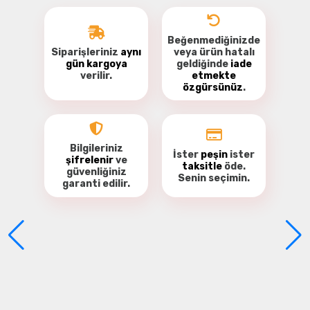
Beğenmediğinizde
Siparişleriniz
aynı
veya ürün hatalı
gün kargoya
geldiğinde
iade
verilir.
etmekte
özgürsünüz
.
Bu ürüne ilk yorumu siz yapın!
Yorum Yaz
Bilgileriniz
İster
peşin
ister
şifrelenir
ve
taksitle
öde.
güvenliğiniz
Senin seçimin.
garanti
edilir.