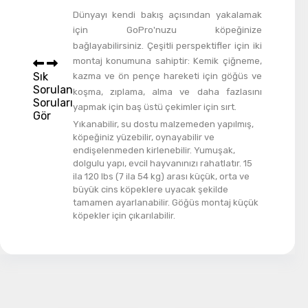
Dünyayı kendi bakış açısından yakalamak
için GoPro'nuzu köpeğinize
bağlayabilirsiniz. Çeşitli perspektifler için iki
montaj konumuna sahiptir: Kemik çiğneme,
Sık
kazma ve ön pençe hareketi için göğüs ve
Sorulan
koşma, zıplama, alma ve daha fazlasını
Soruları
yapmak için baş üstü çekimler için sırt.
Gör
Yıkanabilir, su dostu malzemeden yapılmış,
köpeğiniz yüzebilir, oynayabilir ve
endişelenmeden kirlenebilir. Yumuşak,
dolgulu yapı, evcil hayvanınızı rahatlatır. 15
ila 120 lbs (7 ila 54 kg) arası küçük, orta ve
büyük cins köpeklere uyacak şekilde
tamamen ayarlanabilir. Göğüs montaj küçük
köpekler için çıkarılabilir.