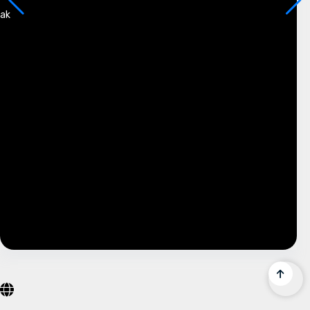
kak
!