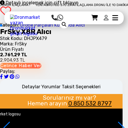
Detaylı incelemek için çift tıklayın
Beğenmediğinizde
DÖNÜM İLAÇLAMA !
YENI AGROTOD S70 ZIRAI İLAÇLAMA DRONU İLE 10 DAKIKA
Bilgileriniz
iniz
aynı
veya ürün hatalı
İ
şifrelenir
ve
rgoya
geldiğinde
iade
güvenliğiniz
r.
etmekte
garanti
edilir.
Sepet Detayı
Ödemeye Geç
özgürsünüz
.
Sepet
Kategori:
Drone Parçaları
Kumanda Alıcı
FrSky X8R Alıcı
Stok Kodu: DHJPX479
Marka: FrSky
Ürün Fiyatı
2.761,29 TL
2.904,93 TL
Gelince Haber Ver
Paylaş:
Detaylar
Yorumlar
Taksit Seçenekleri
Sorularınız mı var?
Hemen arayın
0 850 532 8797