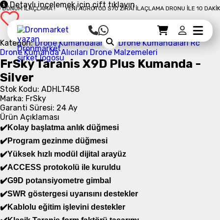
*Yüksek hızlı modül dijital
Detaylı incelemek için çift tıklayın
NÜM İLAÇLAMA !
YENI AGROTOD S70 ZIRAI İLAÇLAMA DRONU İLE 10 DAKIKADA
arayüz
*ACCESS protokolü
ile kuruldu
Sepet Detayı
Ödemeye Geç
Sepet
*Spektrum analizörü işlevini
Kategori:
Drone Kumandaları
Rc Drone Kumandaları
Rc
Drone Kumanda Alıcıları
Drone Malzemeleri
destekler
FrSky Taranis X9D Plus Kumanda -
*SWR göstergesi uyarısını
Silver
destekler
Stok Kodu: ADHLT458
*G9D potansiyometre
gimbal
Marka: FrSky
*Dokunsal titreşim uyarıları ve
Garanti Süresi: 24 Ay
sesli konuşma çıkışları
Ürün Açıklaması
✔️Kolay başlatma anlık düğmesi
*Kablolu eğitim işlevini
destekler
✔️Program gezinme düğmesi
✔️Yüksek hızlı modül dijital arayüz
*Boyut: 200 * 194 * 110mm (L *
G * Y)
✔️ACCESS protokolü ile kuruldu
*Ağırlık: 670g (pilsiz)
✔️G9D potansiyometre gimbal
*İşletim sistemi: OpenTX
✔️SWR göstergesi uyarısını destekler
*Kanal sayısı: 24 kanal
✔️Kablolu eğitim işlevini destekler