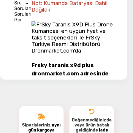
Sık
Not: Kumanda Bataryası Dahil
Sorulan
Değildir.
Soruları
Gör
Frsky taranis x9d plus
dronmarket.com adresinde
uygun fiyatlarla satışta!
Frsky taranis x9d plus kumanda
ile dron, model uçak gibi hava
araçlarını ve model kara
araçlarını uzaktan kontrol altına
alabilirsiniz. Aynı zamanda çok
Beğenmediğinizde
yönlü kullanım alanı ve OpenTX
Siparişleriniz
aynı
veya ürün hatalı
açık kaynak kodu işletim sistemi
gün kargoya
geldiğinde
iade
Taranis