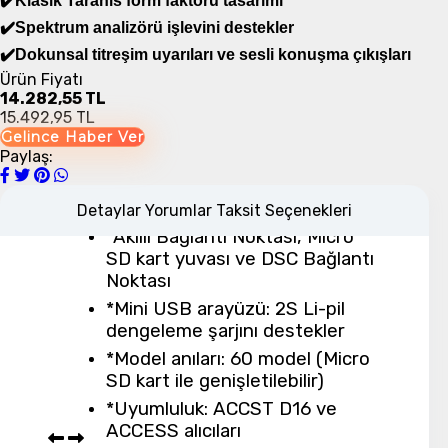
*Dahili RF modülü: ISRM-S-X9
✔️Klasik Taranis form faktörü tasarımı
✔️Spektrum analizörü işlevini destekler
*Çalışma voltajı aralığı: 6.5 -
8.4V
✔️Dokunsal titreşim uyarıları ve sesli konuşma çıkışları
*Çalışma akımı: 130mA@8.2V
Ürün Fiyatı
14.282,55 TL
(Tip)
15.492,95 TL
*Çalışma Sıcaklığı: -10 ℃ ~ 60 ℃
Gelince Haber Ver
Paylaş:
(14 ℉ ~ 140 ℉)
*Arkadan aydınlatmalı LCD
çözünürlüğü: 212 * 64
Detaylar
Yorumlar
Taksit Seçenekleri
*Akıllı Bağlantı Noktası, Micro
SD kart yuvası ve DSC Bağlantı
Noktası
*Mini USB arayüzü: 2S Li-pil
dengeleme şarjını destekler
*Model anıları: 60 model (Micro
SD kart ile genişletilebilir)
*Uyumluluk: ACCST D16 ve
ACCESS alıcıları