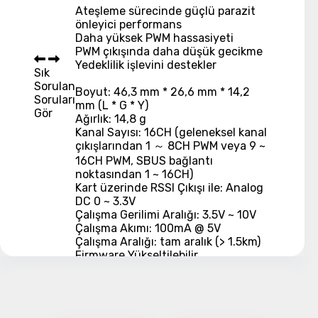
Ateşleme sürecinde güçlü parazit
önleyici performans
Daha yüksek PWM hassasiyeti
PWM çıkışında daha düşük gecikme
Yedeklilik işlevini destekler
Sık
Sorulan
Boyut: 46,3 mm * 26,6 mm * 14,2
Soruları
mm (L * G * Y)
Gör
Ağırlık: 14,8 g
Kanal Sayısı: 16CH (geleneksel kanal
çıkışlarından 1 ～ 8CH PWM veya 9 ~
16CH PWM, SBUS bağlantı
noktasından 1 ~ 16CH)
Kart üzerinde RSSI Çıkışı ile: Analog
DC 0 ~ 3.3V
Çalışma Gerilimi Aralığı: 3.5V ~ 10V
Çalışma Akımı: 100mA @ 5V
Çalışma Aralığı: tam aralık (> 1.5km)
Firmware Yükseltilebilir
Servo Çerçeve Hızı: 9ms (HS —
Yüksek Hız Modu) / 18ms (FS —
Normal Hız Modu)
Uyumluluk: D8 / D16 modunda