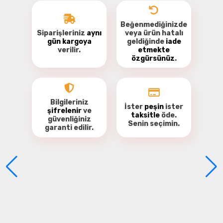
FrSky vericiler / verici modülleri
Beğenmediğinizde
Siparişleriniz
aynı
veya ürün hatalı
gün kargoya
geldiğinde
iade
verilir.
etmekte
özgürsünüz
.
Bu ürüne ilk yorumu siz yapın!
Yorum Yaz
Bilgileriniz
İster
peşin
ister
şifrelenir
ve
taksitle
öde.
güvenliğiniz
Senin seçimin.
garanti
edilir.