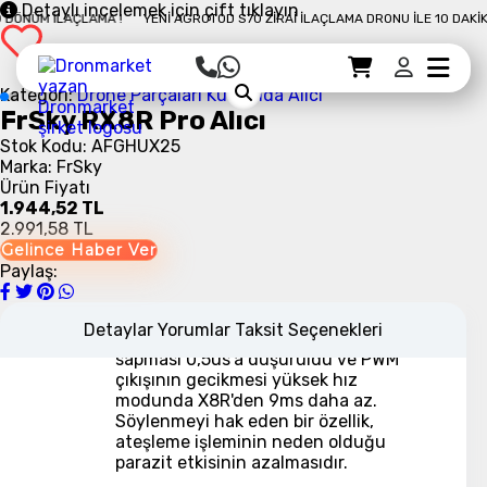
Detaylı incelemek için çift tıklayın
NÜM İLAÇLAMA !
YENI AGROTOD S70 ZIRAI İLAÇLAMA DRONU İLE 10 DAKIKAD
Sepet Detayı
Ödemeye Geç
Sepet
Kategori:
Drone Parçaları
Kumanda Alıcı
FrSky RX8R Pro Alıcı
Stok Kodu: AFGHUX25
Marka: FrSky
Ürün Fiyatı
1.944,52 TL
2.991,58 TL
Gelince Haber Ver
RX8R alıcısına dayalı yükseltilmiş bir
Paylaş:
sürüm, yedeklilik dahil tüm aynı
özelliklere sahiptir. Pro sürümü daha
yüksek hassasiyete ve daha düşük
Detaylar
Yorumlar
Taksit Seçenekleri
gecikmeye sahiptir. PWM'nin
sapması 0,5us'a düşürüldü ve PWM
çıkışının gecikmesi yüksek hız
modunda X8R'den 9ms daha az.
Söylenmeyi hak eden bir özellik,
ateşleme işleminin neden olduğu
parazit etkisinin azalmasıdır.