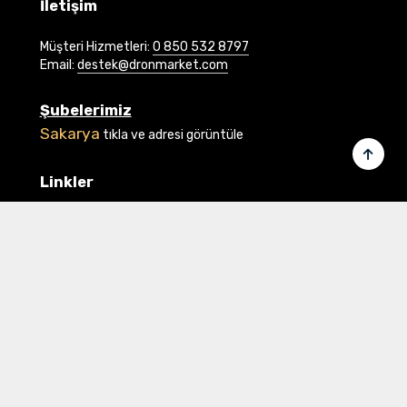
İletişim
Müşteri Hizmetleri:
0 850 532 8797
Email:
destek@dronmarket.com
Şubelerimiz
Sakarya
tıkla ve adresi görüntüle
Linkler
Ana Sayfa
İletişim
Hakkımızda
Basında Biz
Banka Bilgilerimiz
Gizlilik ve Güvenlik
Üye Ol veya Giriş Yap