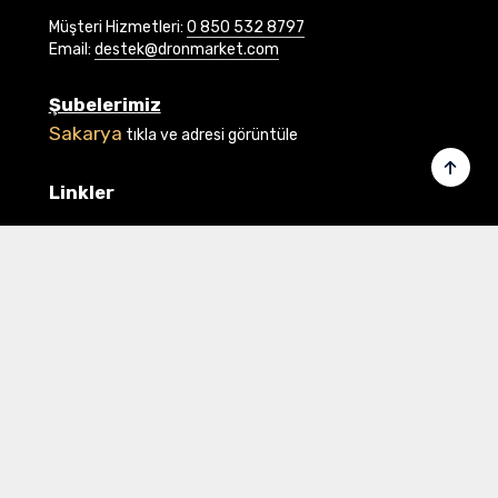
Müşteri Hizmetleri:
0 850 532 8797
Email:
destek@dronmarket.com
Şubelerimiz
Sakarya
tıkla ve adresi görüntüle
Linkler
Ana Sayfa
İletişim
Hakkımızda
Basında Biz
Banka Bilgilerimiz
Gizlilik ve Güvenlik
Üye Ol veya Giriş Yap