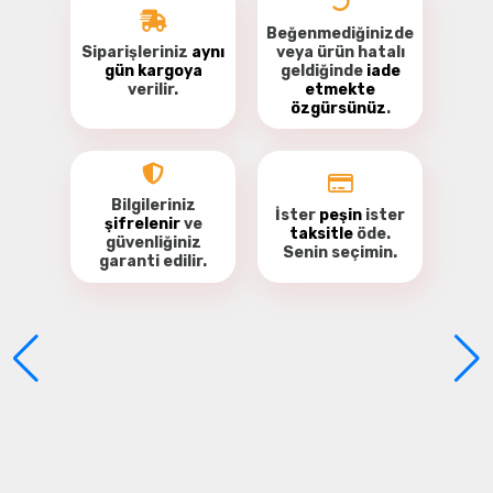
Beğenmediğinizde
Siparişleriniz
aynı
veya ürün hatalı
gün kargoya
geldiğinde
iade
verilir.
etmekte
özgürsünüz
.
Bu ürüne ilk yorumu siz yapın!
Yorum Yaz
Bilgileriniz
İster
peşin
ister
şifrelenir
ve
taksitle
öde.
güvenliğiniz
Senin seçimin.
garanti
edilir.