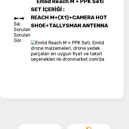
Emlid Reach M + PPK Seti
SET İÇERİĞİ :
REACH M+(X1)+CAMERA HOT
Sık
SHOE+TALLYSMAN ANTENNA
Sorulan
Soruları
Gör