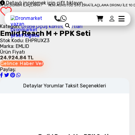
Detaylı incelemek için çift tıklayın
50 DÖNÜM İLAÇLAMA !
YENI AGROTOD S70 ZIRAI İLAÇLAMA DRONU İLE 10 DAK
Sepet Detayı
Ödemeye Geç
Sepet
Kategori:
Drone Uçuş Kontrol Kartları
Emlid Reach M + PPK Seti
Stok Kodu: EHPRUXZ3
Marka: EMLID
Ürün Fiyatı
24.924,84 TL
Gelince Haber Ver
Paylaş:
Detaylar
Yorumlar
Taksit Seçenekleri