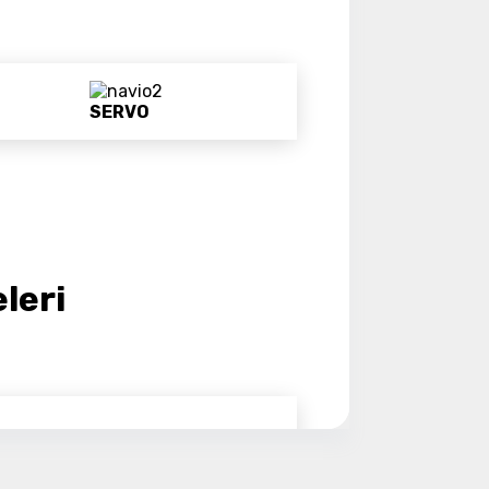
ye Geç
SERVO
leri