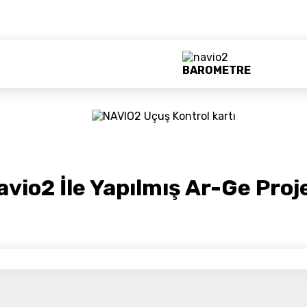
Detayı
Ödeme
Haritalama Dronları
Ürünleri görmek için hemen tıklayın.
BAROMETRE
Drone Malzemeleri
Alt kategorileri görmek için hemen tıklayın.
avio2 İle Yapılmış Ar-Ge Proje
Su Altı Drone
Ürünleri görmek için hemen tıklayın.