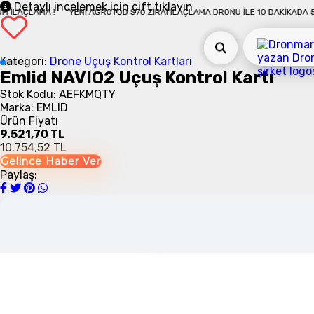
kon
Detaylı incelemek için çift tıklayın
MA !
YENI AGROTOD S70 ZIRAI İLAÇLAMA DRONU İLE 10 DAKIKADA 50 DÖNÜM
Dua
man
RC 
Kategori:
Drone Uçuş Kontrol Kartları
14 
Emlid NAVIO2 Uçuş Kontrol Kartı
Stok Kodu: AEFKMQTY
Marka: EMLID
Yük
Ürün Fiyatı
Uza
9.521,70 TL
Üçl
10.754,52 TL
mod
Gelince Haber Ver
Paylaş: