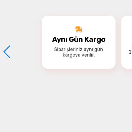
Navio 2 ile otonom çim biçme
Aynı Gün Kargo
Siparişleriniz
aynı gün
ü
kargoya
verilir.
Servo ile çalışan dahili hat dü
sistemi ile
 suya inebilen su geçirmez 
quadcopter.
 Proje, Guardian'ın 2016'daki favori 
projelerinde seçildi