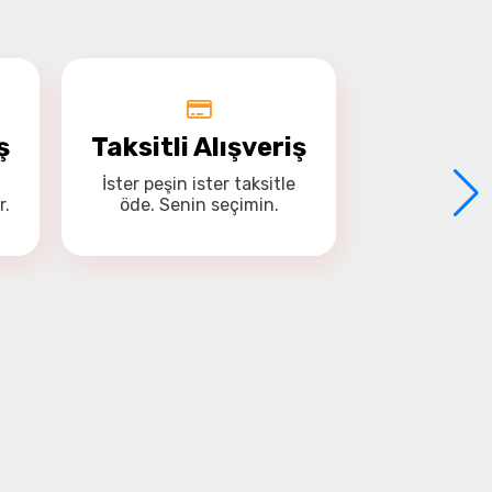
'da, gemide Navio2 bulunan bir 
k
e istemci denetleyicisi
ş
Taksitli Alışveriş
İster
peşin
ister
taksitle
r.
öde. Senin seçimin.
ne 
 kullanan arama kurtarma 
nları
 ör. geleneksel olarak 
eyen arazide yaralı bir
ıya yardım etmek