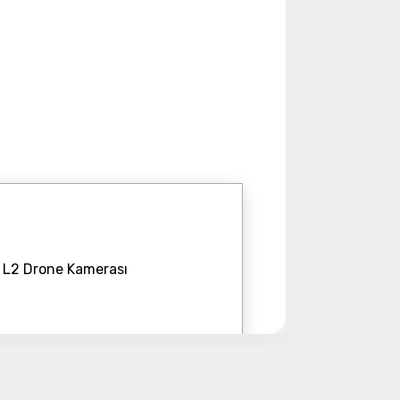
ye Geç