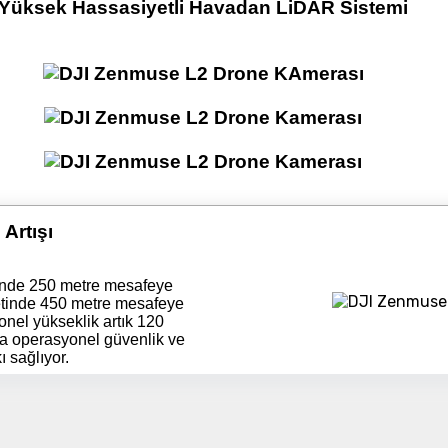
Yüksek Hassasiyetli Havadan LiDAR Sistemi
Detayı
Ödeme
Haritalama Dronları
Ürünleri görmek için hemen tıklayın.
Drone Malzemeleri
 Artışı
Alt kategorileri görmek için hemen tıklayın.
tinde 250 metre mesafeye
detinde 450 metre mesafeye
onel yükseklik artık 120
da operasyonel güvenlik ve
Su Altı Drone
ı sağlıyor.
Ürünleri görmek için hemen tıklayın.