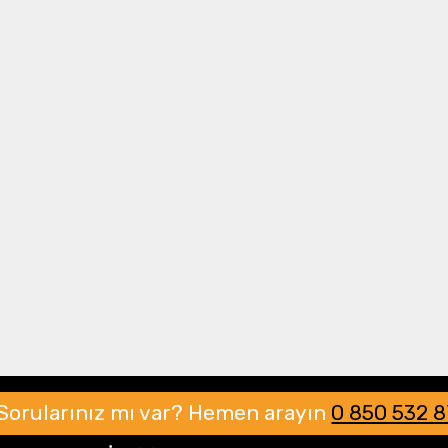
kalayabilir.
Drone Multikopter
Alt kategorileri görmek için hemen tıklayın.
Profesyonel Drone
Ürünleri görmek için hemen tıklayın.
Akıllı Teknoloji
Ürünleri görmek için hemen tıklayın.
Sorularınız mı var?
Hemen arayın
0 850 532 