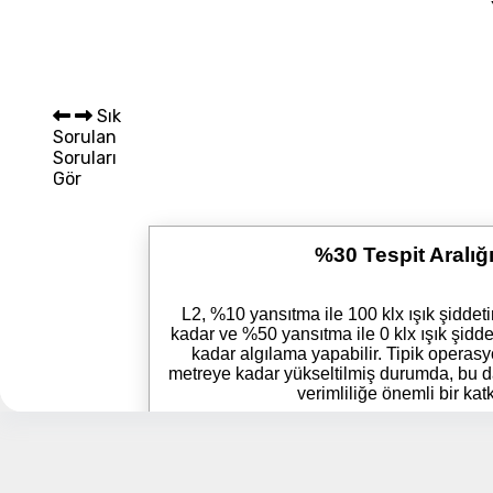
Sepet 
Sık
Sorulan
Soruları
Gör
%30 Tespit Aralığı
L2, %10 yansıtma ile 100 klx ışık şidde
kadar ve %50 yansıtma ile 0 klx ışık şid
kadar algılama yapabilir. Tipik operasy
metreye kadar yükseltilmiş durumda, bu 
verimliliğe önemli bir katk