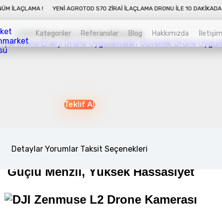
0 DAKIKADA 50 DÖNÜM İLAÇLAMA !
YENI AGROTOD S70 ZIRAI İLAÇLAMA DRON
Kategoriler
Referanslar
Blog
Hakkımızda
İletişi
iyel Drone
Enerji Drone Uygulamaları
Güvenlik Drone Uygul
Kategoriler
Sepet
Teklif Al
Zirai İnsansız Hava Araçları
Alt kategorileri görmek için hemen tıklayın.
Detaylar
Yorumlar
Taksit Seçenekleri
Güçlü Menzil, Yüksek Hassasiyet
Endüstriyel Drone
Alt kategorileri görmek için hemen tıklayın.