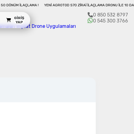
U İLE 10 DAKIKADA 50 DÖNÜM İLAÇLAMA !
YENI AGROTOD S70 ZIRAI İLAÇLAM
0 850 532 8797
GIRIŞ
m
0 545 300 3766
YAP
amaları
İnşaat Drone Uygulamaları