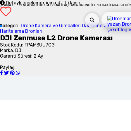
Detaylı incelemek için çift tıklayın
KADA 50 DÖNÜM İLAÇLAMA !
YENI AGROTOD S70 ZIRAI İLAÇLAMA DRONU İLE 1
Kategori:
Drone Kamera ve Gimballeri
DJI Kameraları
Endüstr
Haritalama Dronları
DJI Zenmuse L2 Drone Kamerası
Stok Kodu: FPAM3UU7CG
Marka: DJI
Garanti Süresi: 2 Ay
Paylaş: