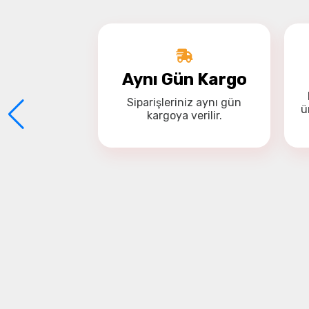
Aynı Gün Kargo
Siparişleriniz
aynı gün
ü
kargoya
verilir.
5 Dönüşü Deste
L2, yoğun bitki örtüsüne sahip alanlarda,