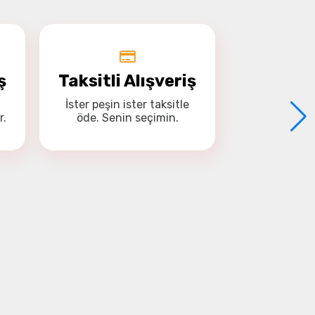
ş
Taksitli Alışveriş
İster
peşin
ister
taksitle
r.
öde. Senin seçimin.