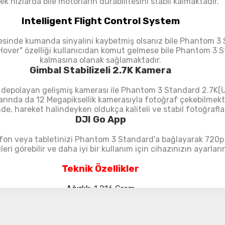
ek hızlarda bile motorların durabilitesini stabil kalmaktadır.
Detayı
Ödeme
Intelligent Flight Control System
Haritalama Dronları
esinde kumanda sinyalini kaybetmiş olsanız bile
Phantom 3 S
Ürünleri görmek için hemen tıklayın.
Hover" özelliği
kullanıcıdan komut gelmese bile Phantom 3 St
kalmasına olanak sağlamaktadır.
Gimbal Stabilizeli 2.7K Kamera
 depolayan gelişmiş kamerası ile Phantom 3 Standard 2.7K(Ul
nda da 12 Megapiksellik kamerasıyla fotoğraf çekebilmekted
Drone Malzemeleri
nde, hareket halindeyken oldukça kaliteli ve stabil fotoğrafl
Alt kategorileri görmek için hemen tıklayın.
DJI Go App
lefon veya tabletinizi Phantom 3 Standard'a bağlayarak 720p
ileri görebilir ve daha iyi bir kullanım için cihazınızın ayarların
Teknik Özellikler
Su Altı Drone
Ağırlık
: 1.216 Gram
Ürünleri görmek için hemen tıklayın.
Max Hız: 16 m/s
Tırmanış/İniş: 5 m/s - 3 m/s
Kamera: 12 MP