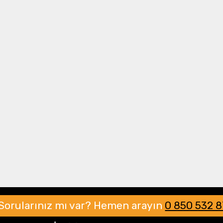
Drone Multikopter
Alt kategorileri görmek için hemen tıklayın.
Profesyonel Drone
Ürünleri görmek için hemen tıklayın.
Akıllı Teknoloji
Ürünleri görmek için hemen tıklayın.
Sorularınız mı var?
Hemen arayın
0 850 532 