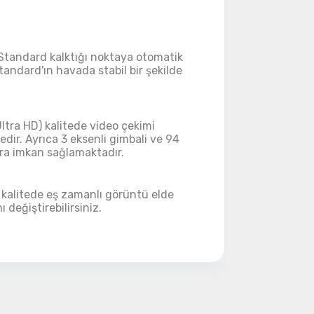
ye Geç
tandard kalktığı noktaya otomatik
andard'ın havada stabil bir şekilde
tra HD) kalitede video çekimi
ir. Ayrıca 3 eksenli gimbali ve 94
ara
imkan sağlamaktadır.
 kalitede eş zamanlı görüntü elde
ı değiştirebilirsiniz.