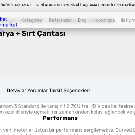
E 10 DAKIKADA 50 DÖNÜM İLAÇLAMA !
YENI AGROTOD S70 ZIRAI İLAÇLAMA DR
Kategoriler
Referanslar
Blog
Hakkımızda
İletişi
rya + Sırt Çantası
Kategoriler
Sepet
Zirai İnsansız Hava Araçları
Alt kategorileri görmek için hemen tıklayın.
Detaylar
Yorumlar
Taksit Seçenekleri
ntom 3 Standard ile tanışın !
2.7K Ultra HD Video kalitesine 
Endüstriyel Drone
ım özellikleriyle uçmak her zamankinden kolay, eğlenceli ve g
Performans
Alt kategorileri görmek için hemen tıklayın.
n yeni motorlar üstün bir performans sergilemekte,
Curved D