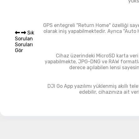
yüks
Sepet 
GPS entegreli "Return Home" özelliği say
olarak iniş yapabilmektedir. Ayrıca "Auto 
Sık
Sorulan
Soruları
Gör
Cihaz üzerindeki MicroSD karta veri
yapabilmekte, JPG-DNG ve RAW formatları
derece açılabilen lensi sayesi
DJI Go App yazılımı yüklenmiş akıllı te
edebilir, cihazınıza ait ver