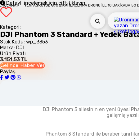
Detaylı incelemek için çift tıklayın
KIKADA 50 DÖNÜM İLAÇLAMA !
YENI AGROTOD S70 ZIRAI İLAÇLAMA DRONU İL
Kategori:
DJI Phantom 3 Standard + Yedek Bata
Stok Kodu: wp_3353
Marka: DJI
Ürün Fiyatı
3.151,53 TL
Gelince Haber Ver
Paylaş:
DJI Phantom 3 ailesinin en yeni üyesi Pha
gelişmiş
yazıl
Phantom 3 Standard ile beraber tanıtıla