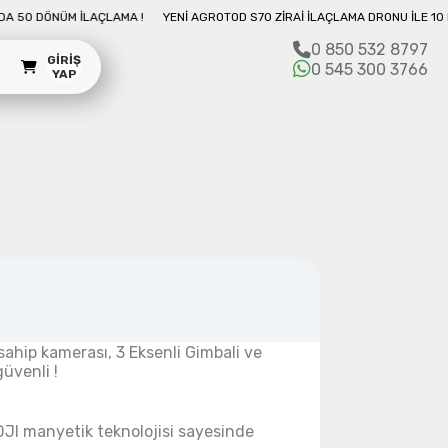
ONU İLE 10 DAKIKADA 50 DÖNÜM İLAÇLAMA !
YENI AGROTOD S70 ZIRAI İLAÇ
0 850 532 8797
GIRIŞ
m
0 545 300 3766
YAP
sahip kamerası, 3 Eksenli Gimbali ve
üvenli !
JI manyetik teknolojisi sayesinde