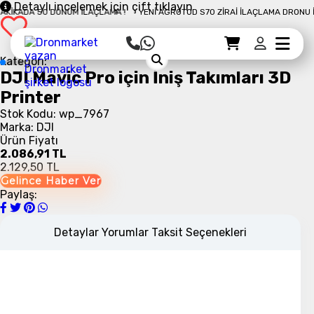
Detaylı incelemek için çift tıklayın
IKADA 50 DÖNÜM İLAÇLAMA !
YENI AGROTOD S70 ZIRAI İLAÇLAMA DRONU İLE 
Sepet Detayı
Ödemeye Geç
Sepet
Kategori:
DJI Mavic Pro için İniş Takımları 3D
Printer
Stok Kodu: wp_7967
Marka: DJI
Ürün Fiyatı
2.086,91 TL
2.129,50 TL
Gelince Haber Ver
Paylaş:
Detaylar
Yorumlar
Taksit Seçenekleri