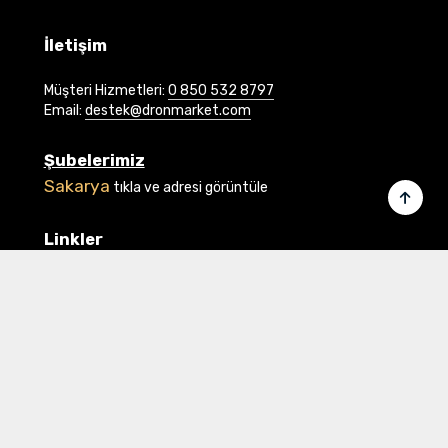
İletişim
Müşteri Hizmetleri:
0 850 532 8797
Email:
destek@dronmarket.com
Şubelerimiz
Sakarya
tıkla ve adresi görüntüle
Linkler
Ana Sayfa
İletişim
Hakkımızda
Basında Biz
Banka Bilgilerimiz
Gizlilik ve Güvenlik