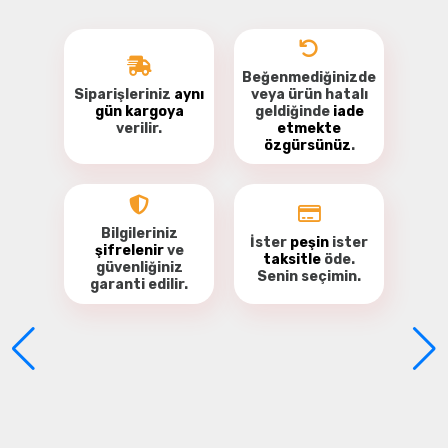
Beğenmediğinizde
Siparişleriniz
aynı
veya ürün hatalı
gün kargoya
geldiğinde
iade
verilir.
etmekte
özgürsünüz
.
Bu ürüne ilk yorumu siz yapın!
Yorum Yaz
Bilgileriniz
İster
peşin
ister
şifrelenir
ve
taksitle
öde.
güvenliğiniz
Senin seçimin.
garanti
edilir.