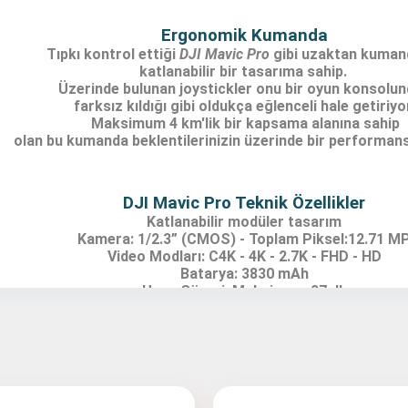
Detayı
Ödeme
Ergonomik Kumanda
Tıpkı kontrol ettiği
DJI Mavic Pro
gibi uzaktan kuman
Haritalama Dronları
katlanabilir bir tasarıma sahip.
Ürünleri görmek için hemen tıklayın.
Üzerinde bulunan joystickler onu bir oyun konsolu
farksız kıldığı gibi oldukça eğlenceli hale getiriyo
Maksimum 4 km'lik bir kapsama alanına sahip
olan bu kumanda beklentilerinizin üzerinde bir performan
Drone Malzemeleri
DJI Mavic Pro Teknik Özellikler
Alt kategorileri görmek için hemen tıklayın.
Katlanabilir modüler tasarım
Kamera: 1/2.3” (CMOS) - Toplam Piksel:12.71 M
Video Modları: C4K - 4K - 2.7K - FHD - HD
Batarya: 3830 mAh
Uçuş Süresi: Maksimum 27 dk
GPS: GPS/GLONASS
Su Altı Drone
Maksimum Hız: 65 km (Spor modunda - Rüzgarsı
Ürünleri görmek için hemen tıklayın.
Maksimum İrtifa: 5000 metre (Deniz seviyesinde
Engel Algılayıcı Sensör: 30 metre
Çalışma Sıcaklığı: 32° - 104° F (0° - 40° C)
Entegre Yazılım: DJI APP