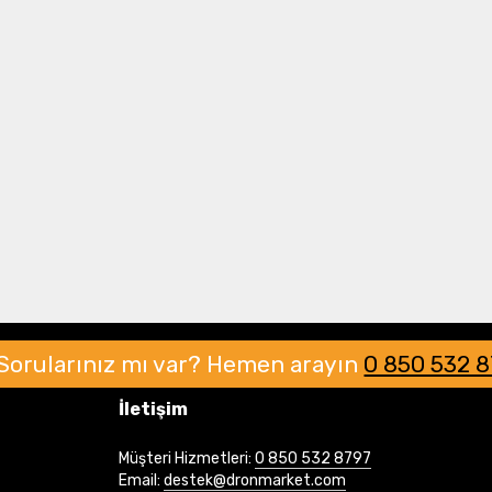
Drone Multikopter
Alt kategorileri görmek için hemen tıklayın.
Profesyonel Drone
Ürünleri görmek için hemen tıklayın.
Akıllı Teknoloji
Sorularınız mı var?
Hemen arayın
0 850 532 
Ürünleri görmek için hemen tıklayın.
İletişim
Müşteri Hizmetleri:
0 850 532 8797
Email:
destek@dronmarket.com