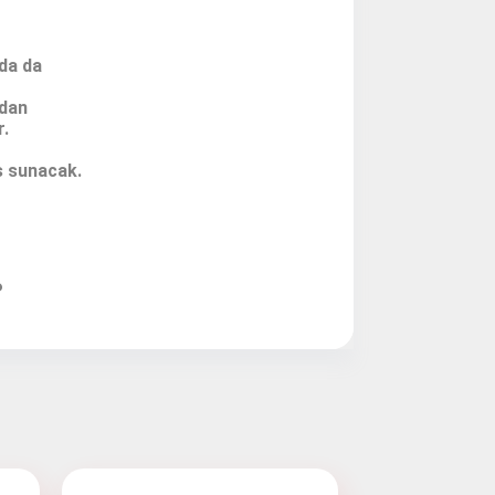
ye Geç
da da
ndan
r.
s sunacak.
P
z)
n)