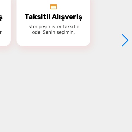
ş
Taksitli Alışveriş
İster
peşin
ister
taksitle
r.
öde. Senin seçimin.