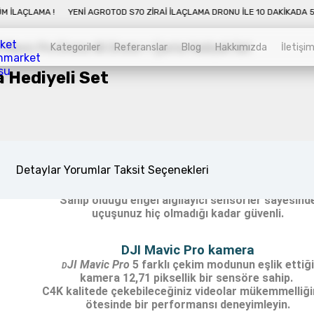
DJI'ın ilk kişisel Drone'u DJI Mavic Pro artık seninl
 DAKIKADA 50 DÖNÜM İLAÇLAMA !
YENI AGROTOD S70 ZIRAI İLAÇLAMA DRONU
Peki eğlenceye hazır mısınız?
Kategoriler
Referanslar
Blog
Hakkımızda
İletişi
 Hediyeli Set
Katlanabilir Tasarım
ne'ununu kapladığı alanı düşünmeden her yere götürebileceğ
Kategoriler
Sepet
 ve pervane kolları ile ergonomik tasarım, DJI Mavic Pro 'yu 
dilediğin yerde göklere hükmedebileceğin gibi gerçekten kari
Zirai İnsansız Hava Araçları
DJI Mavic Pro Sensörleri İle
Detaylar
Yorumlar
Taksit Seçenekleri
Ağaçlar, Binalar ve diğer fiziksel yapılar
Alt kategorileri görmek için hemen tıklayın.
DJI Mavic Pro için bir engel değil.
Sahip olduğu engel algılayıcı sensörler sayesind
uçuşunuz hiç olmadığı kadar güvenli.
DJI Mavic Pro kamera
Endüstriyel Drone
JI Mavic Pro
5 farklı çekim modunun eşlik ettiği
D
Alt kategorileri görmek için hemen tıklayın.
kamera 12,71 piksellik bir sensöre sahip.
C4K kalitede çekebileceğiniz videolar mükemmelliği
ötesinde bir performansı deneyimleyin.