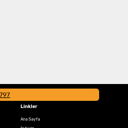
8797
Linkler
Ana Sayfa