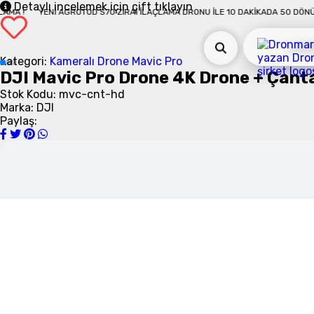
Detaylı incelemek için çift tıklayın
ADA 50 DÖNÜM İLAÇLAMA !
YENI AGROTOD S70 ZIRAI İLAÇLAMA DRONU İLE 10
Kategori:
Kameralı Drone
Mavic Pro
DJI Mavic Pro Drone 4K Drone + Çanta
Stok Kodu: mvc-cnt-hd
Hiç Dro
Marka: DJI
Katlanabilir pervane
Paylaş:
Küçülebilen gövde ile 