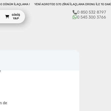
e.
 İLE 10 DAKIKADA 50 DÖNÜM İLAÇLAMA !
YENI AGROTOD S70 ZIRAI İLAÇLAMA
0 850 532 8797
GIRIŞ
m
0 545 300 3766
YAP
ini hayal ettin mi?
sınır tanımaz bir Drone yapıyor.
zmatik bir Drone'a sahip olacaksın.
e
n de