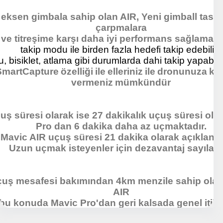
 eksen gimbala sahip olan AIR,
Yeni gimball tasar
çarpmalara
ve titreşime karşı daha iyi performans sağlamakt
takip modu ile birden fazla hedefi takip edebilir,
, bisiklet, atlama gibi durumlarda dahi takip yapabil
martCapture özelliği ile elleriniz ile dronunuza k
vermeniz mümkündür
uş süresi olarak ise 27 dakikalık uçuş süresi ola
Pro dan 6 dakika daha az uçmaktadır.
Mavic AIR uçuş süresi 21 dakika olarak açıklanmı
Uzun uçmak isteyenler için dezavantaj sayılabil
uş mesafesi bakımından 4km menzile sahip ola
AIR
bu konuda Mavic Pro'dan geri kalsada genel itibar
oldukça tatmin edici istatistikler vermektedir.