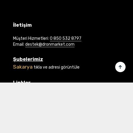
İletişim
Müşteri Hizmetleri:
0 850 532 8797
Email:
destek@dronmarket.com
Şubelerimiz
Sakarya
tıkla ve adresi görüntüle
Linkler
Ana Sayfa
İletişim
Hakkımızda
Basında Biz