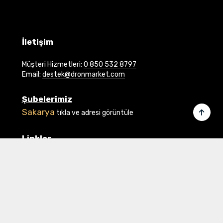
İletişim
Müşteri Hizmetleri:
0 850 532 8797
Email:
destek@dronmarket.com
Şubelerimiz
Sakarya
tıkla ve adresi görüntüle
Linkler
Ana Sayfa
İletişim
Hakkımızda
Basında Biz