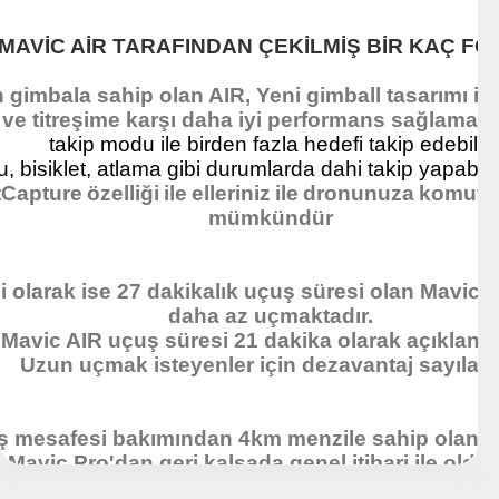
 MAVİC AİR TARAFINDAN ÇEKİLMİŞ BİR KAÇ F
 gimbala sahip olan AIR,
Yeni gimball tasarımı il
ve titreşime karşı daha iyi performans sağlamakt
takip modu ile birden fazla hedefi takip edebilir,
, bisiklet, atlama gibi durumlarda dahi takip yapabil
Capture özelliği ile elleriniz ile dronunuza komutl
mümkündür
 olarak ise 27 dakikalık uçuş süresi olan Mavic 
daha az uçmaktadır.
Mavic AIR uçuş süresi 21 dakika olarak açıklanmı
Uzun uçmak isteyenler için dezavantaj sayılabil
ş mesafesi bakımından 4km menzile sahip olan M
Mavic Pro'dan geri kalsada genel itibari ile olduk
istatistikler vermektedir.