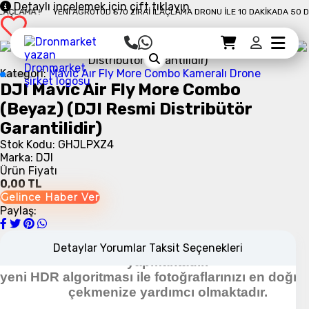
Detaylı incelemek için çift tıklayın
10 DAKIKADA 50 DÖNÜM İLAÇLAMA !
YENI AGROTOD S70 ZIRAI İLAÇLAMA DRON
Sepet Detayı
Ödemeye Geç
Sepet
Kategori:
Mavıc Aır Fly More Combo
Kameralı Drone
DJI Mavic Air Fly More Combo
(Beyaz) (DJI Resmi Distribütör
Garantilidir)
Stok Kodu: GHJLPXZ4
Marka: DJI
Ürün Fiyatı
0,00 TL
DJI mavic Serisinin yeni ürünü ile tanışın!
Gelince Haber Ver
alitesi ve özellikleri bakımından Mavic Pro ile be
Paylaş:
ecelik fotoğraflarda 32Mp görüntü kalitesine çıka
Mavic Air 4K 30 fps'de video çekebimektedi
aniyede UHD kalitesinde çekim yapmak için 100 
Detaylar
Yorumlar
Taksit Seçenekleri
yapmaktadır.
yeni HDR algoritması ile fotoğraflarınızı en doğr
çekmenize yardımcı olmaktadır.